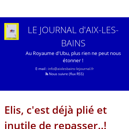
LE JOURNAL d'AIX-LES-
BAINS
Au Royaume d'Ubu, plus rien ne peut nous
étonner !
E-mail :
info@aixlesbains-lejournal.fr
Nous suivre (flux RSS)
Elis, c'est déjà plié et
inutile de repasser..!