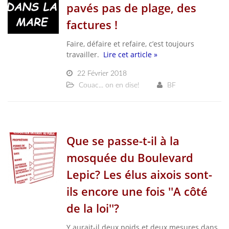
pavés pas de plage, des
factures !
Faire, défaire et refaire, c’est toujours
travailler.
Lire cet article »
22 Février 2018
Couac... on en dise!
BF
Que se passe-t-il à la
mosquée du Boulevard
Lepic? Les élus aixois sont-
ils encore une fois ''A côté
de la loi''?
Y aurait-il deux poids et deux mesures dans