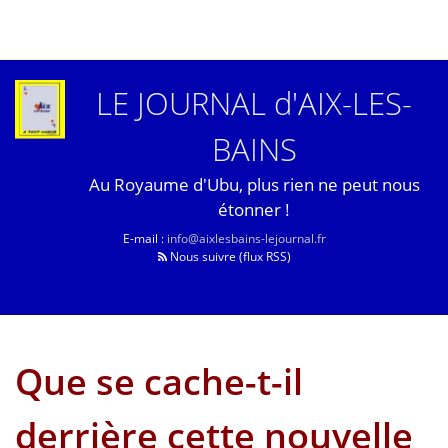
LE JOURNAL d'AIX-LES-
BAINS
Au Royaume d'Ubu, plus rien ne peut nous
étonner !
E-mail :
info@aixlesbains-lejournal.fr
Nous suivre (flux RSS)
Que se cache-t-il
derrière cette nouvelle