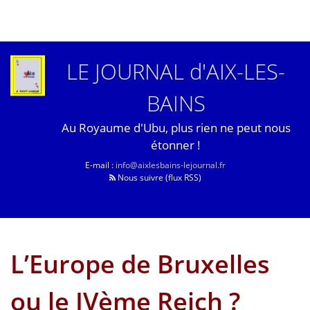
LE JOURNAL d'AIX-LES-
BAINS
Au Royaume d'Ubu, plus rien ne peut nous
étonner !
E-mail :
info@aixlesbains-lejournal.fr
Nous suivre (flux RSS)
L’Europe de Bruxelles
ou le IVème Reich ?