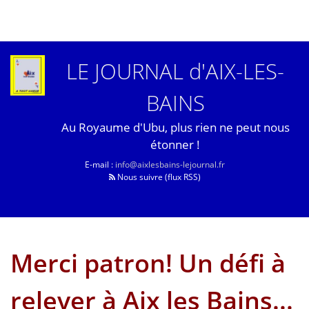
LE JOURNAL d'AIX-LES-
BAINS
Au Royaume d'Ubu, plus rien ne peut nous
étonner !
E-mail :
info@aixlesbains-lejournal.fr
Nous suivre (flux RSS)
Merci patron! Un défi à
relever à Aix les Bains...