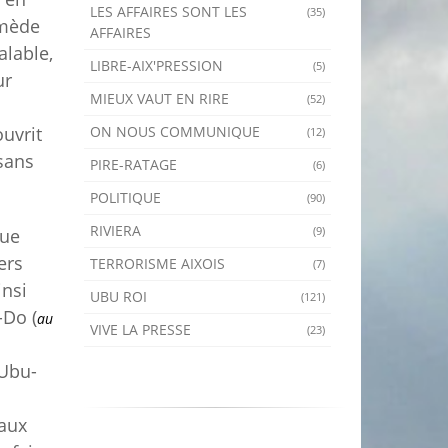
LES AFFAIRES SONT LES
(35)
emède
AFFAIRES
alable,
LIBRE-AIX'PRESSION
(5)
ur
MIEUX VAUT EN RIRE
(52)
ON NOUS COMMUNIQUE
uvrit
(12)
sans
PIRE-RATAGE
(6)
POLITIQUE
(90)
RIVIERA
(9)
que
ers
TERRORISME AIXOIS
(7)
insi
UBU ROI
(121)
-Do (
au
VIVE LA PRESSE
(23)
 Ubu-
eaux