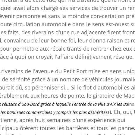
quel avait alors chargé ses services de trouver un r
prévenir personne et sans la moindre con-certation pré
 toute circulation automobile dans le sens est-ouest s
es faits, des riverains d'une rue adjacente firent front
convaincu de leur bonne foi, leur donna raison et ro
pour permettre aux récalcitrants de rentrer chez eux 
râce à quoi on croyait l'affaire définitivement résolue.
 riverains de l'avenue du Petit Port mise en sens uni
 de sérénité grâce à un nombre de véhicules journali
aurait dû, se pérenniser si... Si le flot d'automobiles a
érablement, aux heures de pointe, le giratoire de Mac
réussite d'Ubu-Dord grâce à laquelle l'entrée de la ville d'Aix les Ba
ins
). Eh, oui,
les banlieues commerciales y compris les plus déshéritées
e tienne, après huit semaines d'une expérience qui
unicipaux ôtèrent toutes les barrières et tous les pann