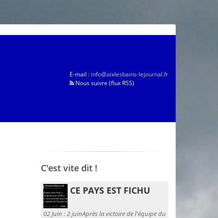
E-mail :
info@aixlesbains-lejournal.fr
Nous suivre (flux RSS)
C'est vite dit !
CE PAYS EST FICHU
02 Juin :
2 juinAprès la victoire de l'équipe du