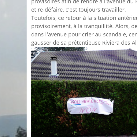
provisoires afin de rendre à l'avenue du 
et re-défair
e, c'est toujours travailler.
Toutefois, ce retour à la situation antéri
provisoirement, à la tranquillité. Alors, 
dans l'avenue pour crier au scan
dale, ce
gaus
s
er de sa prétentieuse Riviera des A