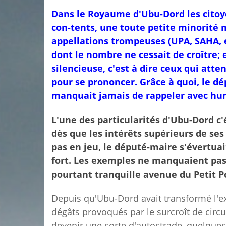
Dans le Royaume d'Ubu-Dord les citoye
con-tents, une toute petite minorité
appellations trompeuses (UPA, SAHA, e
dont le nombre ne cessait de croître; 
silencieuse, c'est à dire ceux qui atte
pour se prononcer. Grâce à quoi, le dé
manquait jamais de rappeler avec h
L'une des particularités d'Ubu-Dord c
dès que les intérêts supérieurs de ses
pas en jeu, le député-maire s'évertuait 
fort. Les exemples ne manquaient pas 
pourtant tranquille avenue du Petit Po
Depuis qu'Ubu-Dord avait transformé l'ex-
dégâts provoqués par le surcroît de circul
devenir une sorte d'autostrade, quelques 