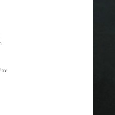
i
es
être