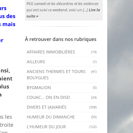
PSG samedi et les désordres et les violences
urs
qui ont suivi ce weekend, voici un [...]
Lire la
us des
suite »
s mais
À retrouver dans nos rubriques
er
AFFAIRES IMMOBILIÈRES
(19)
AILLEURS
(1)
nsi,
ANCIENS THERMES ET TOURS
(41)
BOUYGUES
aient
plus
BYGMALION
(5)
a
COUAC... ON EN DISE!
(24)
DIVERS ET (A)VARIÉS
(358)
s les
HUMEUR DU DIMANCHE
(55)
troite
L'HUMEUR DU JOUR
(122)
s'en