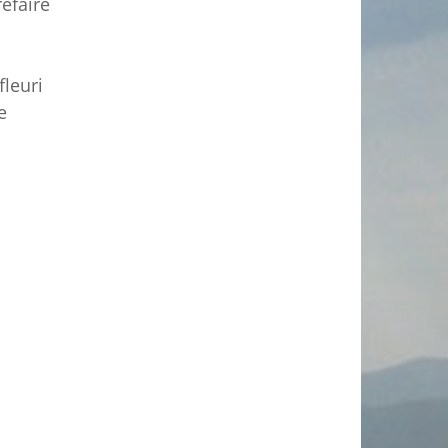
refaire
fleuri
e