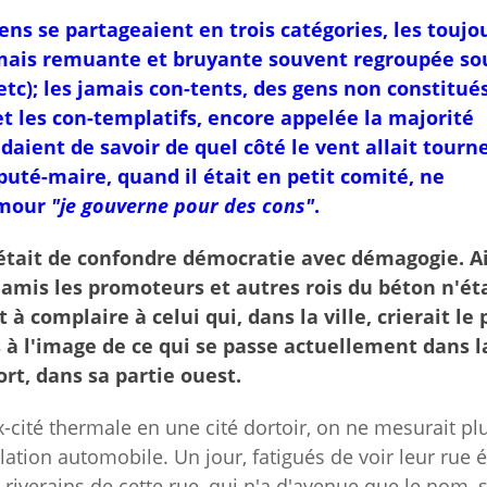
ns se partageaient en trois catégories, les toujo
 mais remuante et bruyante souvent regroupée so
tc); les jamais con-tents, des gens non constitué
et les con-templatifs, encore appelée la majorité
ndaient de savoir de quel côté le vent allait tourn
puté-maire, quand il était en petit comité, ne
umour
"je gouverne pour des cons"
.
'était de confondre démocratie avec démagogie. Ai
 amis les promoteurs et autres rois du béton n'ét
à complaire à celui qui, dans la ville, crierait le 
à l'image de ce qui se passe actuellement dans l
rt, dans sa partie ouest.
cité thermale en une cité dortoir, on ne mesurait plu
ation automobile. Un jour, fatigués de voir leur rue é
riverains de cette rue, qui n'a d'avenue que le nom, 