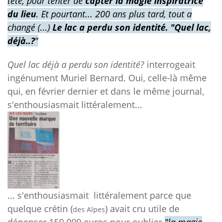
tête, pour tenter de
capter la magie inspiratrice
du lieu
. Et pourtant... 200 ans plus tard, tout a
changé (...)
Le lac a perdu son identité. "Quel lac,
déjà..?
"
Quel lac déjà a perdu son identité?
interrogeait
ingénument Muriel Bernard. Oui, celle-là même
qui, en février dernier et dans le même journal,
s'enthousiasmait littéralement...
... s'enthousiasmait littéralement parce que
quelque crétin (
) avait cru utile de
des Alpes