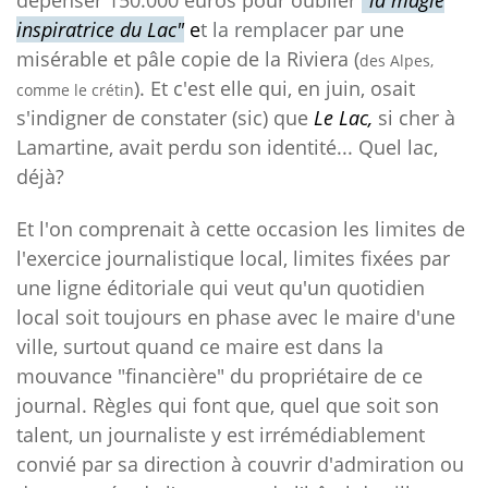
dépenser 150.000 euros pour oublier
"la magie
inspiratrice
du
Lac"
e
t la remplacer par
une
misérable et pâle copie de la Riviera (
des Alpes,
).
Et c'est elle qui, en juin, osait
comme le crétin
s'indigner de constater (sic) que
Le Lac,
si cher à
Lamartine, avait perdu son identité... Quel lac,
déjà?
Et l'on comprenait à cette occasion les limites de
l'exercice journalistique local, limites fixées par
une ligne éditoriale qui veut qu'un quotidien
local soit toujours en phase avec le maire d'une
ville, surtout quand ce maire est dans la
mouvance "financière" du propriétaire de ce
journal. Règles qui font que, quel que soit son
talent, un journaliste y est irrémédiablement
convié par sa direction à couvrir d'admiration ou