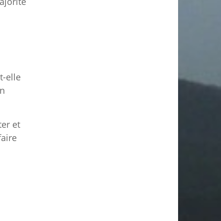
ajorité
t-elle
en
ter et
faire