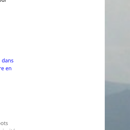
e dans
re en
s
bots