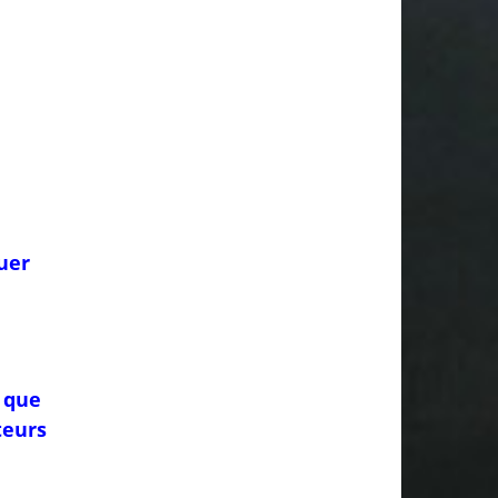
quer
 que
teurs