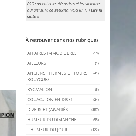
PSG samedi et les désordres et les violences
qui ont suivi ce weekend, voici un [...]
Lire la
suite »
À retrouver dans nos rubriques
AFFAIRES IMMOBILIÈRES
(19)
AILLEURS
(1)
ANCIENS THERMES ET TOURS
(41)
BOUYGUES
BYGMALION
(5)
COUAC... ON EN DISE!
(24)
DIVERS ET (A)VARIÉS
(357)
HUMEUR DU DIMANCHE
(55)
L'HUMEUR DU JOUR
(122)