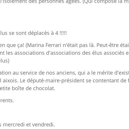
re l'isolement des personnes âgées. (Qui compose la m
s se sont déplacés à 4 !!!!!
n que ça! (Marina Ferrari n'était pas là. Peut-être étai
ent les associations d'associations des élus associés 
lus)
ation au service de nos anciens, qui a le mérite d'exis
l aixois. Le député-maire-président se contentant de 
etite boîte de chocolat.
rents.
es mercredi et vendredi.