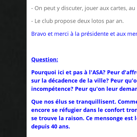
- On peut y discuter, jouer aux cartes, au
- Le club propose deux lotos par an.
Bravo et merci à la présidente et aux m
Question:
Pourquoi ici et pas à l'ASA? Peur d'aff
sur la décadence de la ville? Peur qu'
incompétence? Peur qu'on leur dema
Que nos élus se tranquillisent. Comme 
encore se réfugier dans le confort tr
se trouve la raison. Ce mensonge est l
depuis 40 ans.