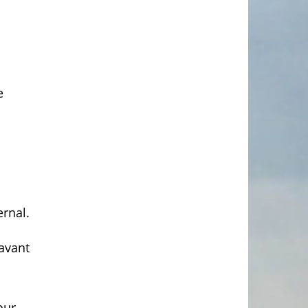
e
ernal.
 avant
our