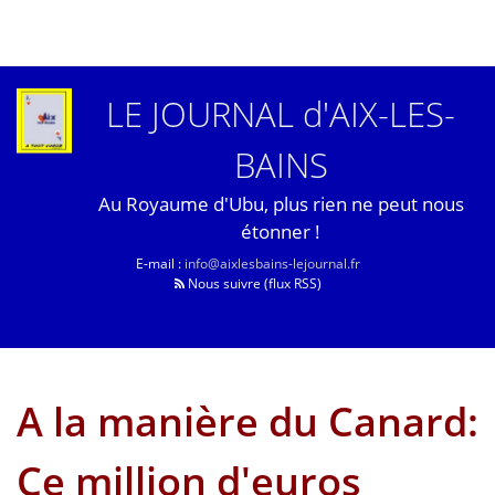
LE JOURNAL d'AIX-LES-
BAINS
Au Royaume d'Ubu, plus rien ne peut nous
étonner !
E-mail :
info@aixlesbains-lejournal.fr
Nous suivre (flux RSS)
A la manière du Canard:
Ce million d'euros