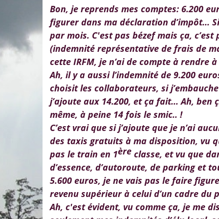
Bon, je reprends mes comptes
:
6.200 eu
figurer dans ma déclaration d’impôt... Si
par mois. C'est pas bézef mais ça, c’est 
(indemnité représentative de frais de ma
cette IRFM, je n’ai de compte à rendre à 
Ah, il y a aussi l’indemnité de 9.200 eu
choisit les collaborateurs, si j’embauch
j’ajoute aux 14.200, et ça fait... Ah, be
même, à peine 14 fois le smic.. !
C’est vrai que si j’ajoute que je n’ai auc
des taxis gratuits à ma disposition, vu qu
ère
pas le train en 1
classe, et vu que dan
d’essence, d’autoroute, de parking et tou
5.600 euros, je ne vais pas le faire figu
revenu supérieur à celui d’un cadre du p
Ah, c'est évident, vu comme ça, je me dis 