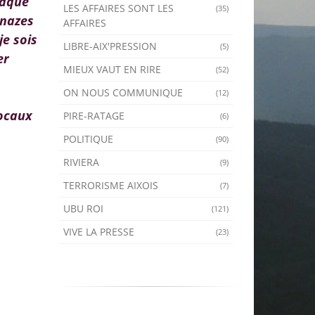
haque
LES AFFAIRES SONT LES
(35)
 nazes
AFFAIRES
je sois
LIBRE-AIX'PRESSION
(5)
er
MIEUX VAUT EN RIRE
(52)
ON NOUS COMMUNIQUE
(12)
locaux
PIRE-RATAGE
(6)
POLITIQUE
(90)
RIVIERA
(9)
TERRORISME AIXOIS
(7)
UBU ROI
(121)
VIVE LA PRESSE
(23)