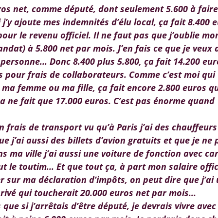
ros net, comme député, dont seulement 5.600 à faire
 j’y ajoute mes indemnités d’élu local, ça fait 8.400 
pour le revenu officiel. Il ne faut pas que j’oublie m
ndat) à 5.800 net par mois. J’en fais ce que je veux 
personne... Donc 8.400 plus 5.800, ça fait 14.200 eur
ros pour frais de collaborateurs. Comme c’est moi qui
e ma femme ou ma fille, ça fait encore 2.800 euros q
n ça ne fait que 17.000 euros. C’est pas énorme quand
un frais de transport vu qu’à Paris j’ai des chauffeur
e j’ai aussi des billets d’avion gratuits et que je ne
s ma ville j’ai aussi une voiture de fonction avec ca
t le toutim... Et que tout ça, à part mon salaire offic
rer sur ma déclaration d’impôts, on peut dire que j’ai
rivé qui toucherait 20.000 euros net par mois...
que si j’arrêtais d’être député, je devrais vivre avec