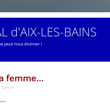
L d'AIX-LES-BAINS
ne peut nous étonner !
ma femme...
Opticon
...