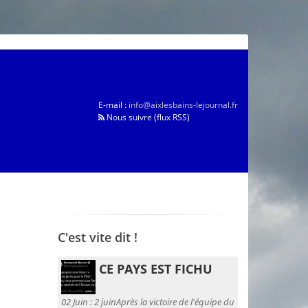
E-mail :
info@aixlesbains-lejournal.fr
Nous suivre (flux RSS)
C'est vite dit !
CE PAYS EST FICHU
02 Juin :
2 juinAprès la victoire de l'équipe du