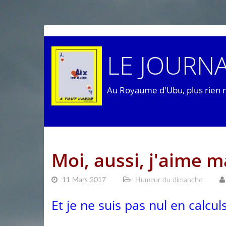
LE JOURNA
Au Royaume d'Ubu, plus rien 
Moi, aussi, j'aime 
11 Mars 2017
Humeur du dimanche
Et je ne suis pas nul en calculs