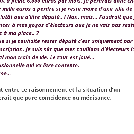
oit à peine 6.000 euros par mois. Je perdrais donc c
mille euros à perdre si je reste maire d’une ville de
plutôt
que d’être député.. ! Non, mais... Faudrait que 
ncer à mes gogos d’électeurs que je ne vais pas rest
c à ma place.. ?
 que si je souhaite rester député c’est uniquement par
scription. Je suis sûr que mes couillons d’électeurs 
i mon train de vie. Le tour est joué...
sionnelle qui va être contente.
me...
entre ce raisonnement et la situation d’un
rait que pure coïncidence ou médisance.