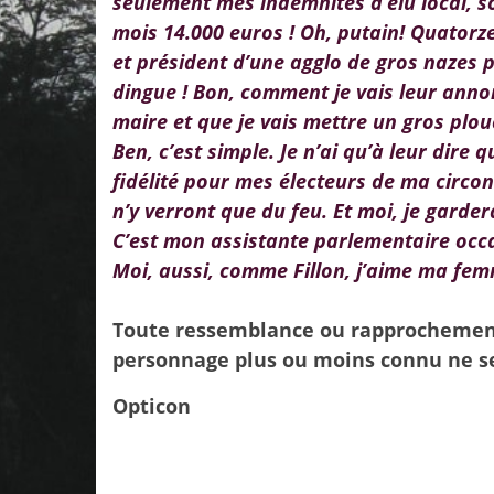
seulement mes indemnités d’élu local, s
mois 14.000 euros ! Oh, putain! Quatorze 
et président d’une agglo de gros nazes 
dingue ! Bon, comment je vais leur anno
maire et que je vais mettre un gros plou
Ben, c’est simple. Je n’ai qu’à leur dire
fidélité pour mes électeurs de ma circon
n’y verront que du feu. Et moi, je gardera
C’est mon assistante parlementaire occa
Moi, aussi, comme Fillon, j’aime ma fem
Toute ressemblance ou rapprochement 
personnage plus ou moins connu ne se
Opticon