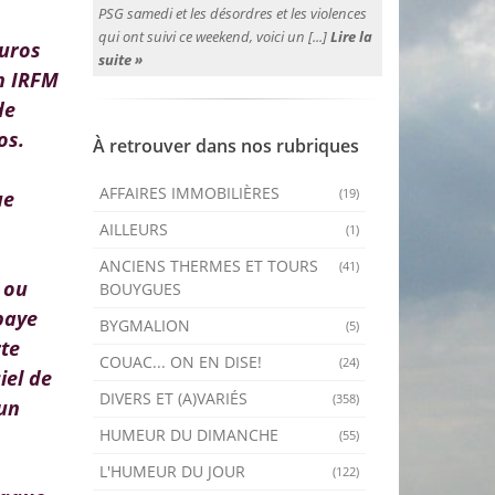
PSG samedi et les désordres et les violences
qui ont suivi ce weekend, voici un [...]
Lire la
euros
suite »
on IRFM
de
os.
À retrouver dans nos rubriques
AFFAIRES IMMOBILIÈRES
(19)
ue
AILLEURS
(1)
ANCIENS THERMES ET TOURS
(41)
s ou
BOUYGUES
 paye
BYGMALION
(5)
rte
COUAC... ON EN DISE!
(24)
iel de
DIVERS ET (A)VARIÉS
(358)
 un
HUMEUR DU DIMANCHE
(55)
L'HUMEUR DU JOUR
(122)