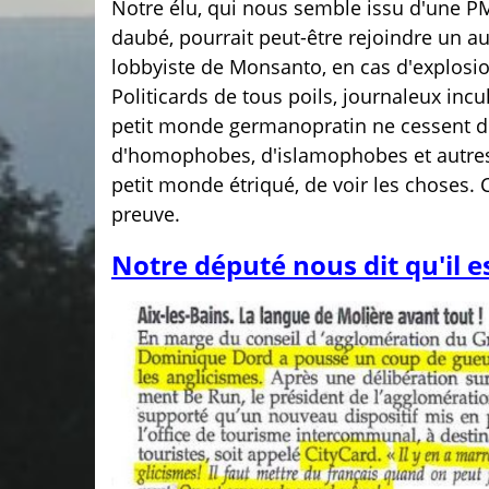
Notre élu, qui nous semble issu d'une P
daubé, pourrait peut-être rejoindre un au
lobbyiste de Monsanto, en cas d'explosio
Politicards de tous poils, journaleux inc
petit monde germanopratin ne cessent de t
d'homophobes, d'islamophobes et autres g
petit monde étriqué, de voir les choses. 
preuve.
Notre député nous dit qu'il es