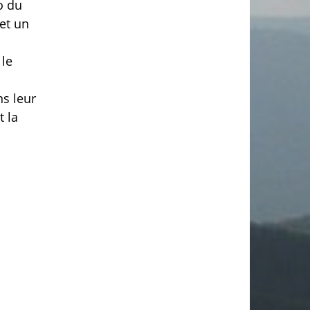
o du
 et un
 le
ns leur
t la