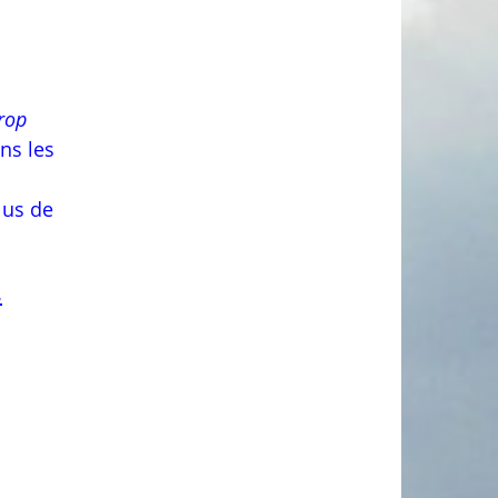
trop
ans les
lus de
.