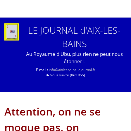
LE JOURNAL d'AIX-LES-
BAINS
Au Royaume d'Ubu, plus rien ne peut nous
étonner !
E-mail :
info@aixlesbains-lejournal.fr
Nous suivre (flux RSS)
Attention, on ne se
moque pas, on