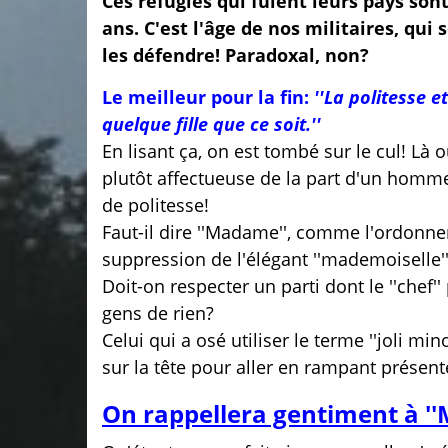
Ces réfugiés qui fuient leurs pays son
ans. C'est l'âge de nos militaires, qui
les défendre! Paradoxal, non?
Le meilleur pour la fin:
''La politesse e
quelque fille que ce soit.''
En lisant ça, on est tombé sur le cul! Là 
plutôt affectueuse de la part d'un homme 
de politesse!
Faut-il dire ''Madame'', comme l'ordonne
suppression de l'élégant ''mademoiselle''? I
Doit-on respecter un parti dont le ''chef''
gens de rien?
Celui qui a osé utiliser le terme ''joli mi
sur la tête pour aller en rampant présen
On rappellera gentiment à '