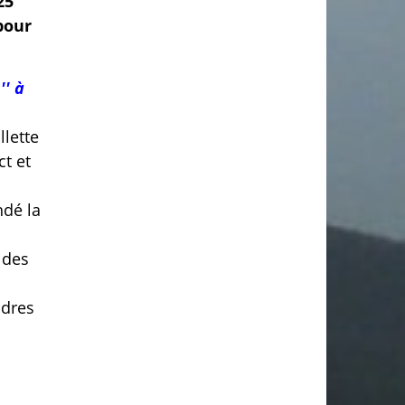
25
pour
'' à
llette
ct et
ndé la
 des
ndres