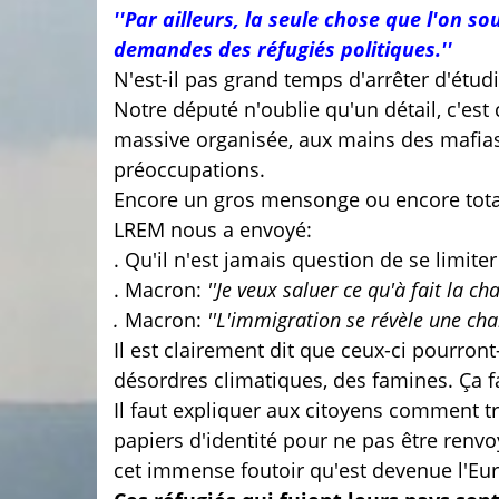
''Par ailleurs, la seule chose que l'on s
demandes des réfugiés politiques.''
N'est-il pas grand temps d'arrêter d'étudi
Notre député n'oublie qu'un détail, c'est
massive organisée, aux mains des mafias
préoccupations.
Encore un gros mensonge ou encore tota
LREM nous a envoyé:
. Qu'il n'est jamais question de se limiter
. Macron:
''Je veux saluer ce qu'à fait la ch
.
Macron:
''L'immigration se révèle une cha
Il est clairement dit que ceux-ci pourro
désordres climatiques, des famines. Ça 
Il faut expliquer aux citoyens comment tri
papiers d'identité pour ne pas être renvoy
cet immense foutoir qu'est devenue l'Eu