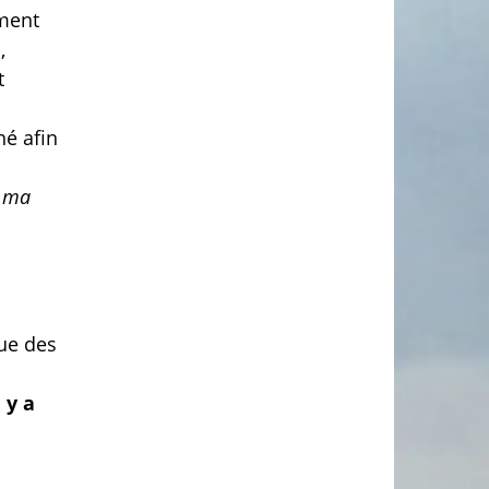
ment
,
t
né afin
e ma
Que des
 y a