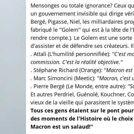
Mensonges ou totale ignorance? Ceux qu
un gouvernement invisible qui dirige véri
Bergé, Pigasse, Niel, les milliardaires pro
fabriqué le ''Golem'' qui est à la tête d
rendre compte.). Le Golem est une sorte 
d'assister et de défendre ses créateurs. Il
. Attali (L'humilité personnifiée):
''C'est m
commission. C'est la réalité objective.''
. Stéphane Richard (Orange):
''Macron est 
.
Marc Simoncini (Meetic):
''Macron, c'est 
.
Pierre Bergé (Le Monde, entre autre):
''
Et autres Perdriel, Guénolé, Kouchner, C
vieux de la vieille qui parasitent le syst
Tous ces gens étaient sur le pont pour
des moments de l'Histoire où le choix e
Macron est un salaud!''