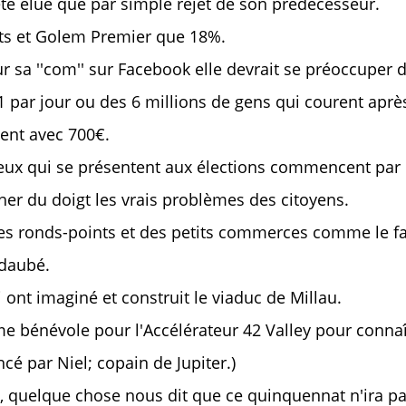
été élue que par simple rejet de son prédécesseur.
its et Golem Premier que 18%.
 sa ''com'' sur Facebook elle devrait se préoccuper 
 1 par jour ou des 6 millions de gens qui courent aprè
vent avec 700€.
 ceux qui se présentent aux élections commencent par 
er du doigt les vrais problèmes des citoyens.
des ronds-points et des petits commerces comme le fa
 daubé.
 ont imaginé et construit le viaduc de Millau.
me bénévole pour l'Accélérateur 42 Valley pour connaî
cé par Niel; copain de Jupiter.)
 quelque chose nous dit que ce quinquennat n'ira pa