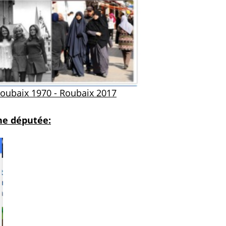
Roubaix 1970 - Roubaix 2017
une députée: