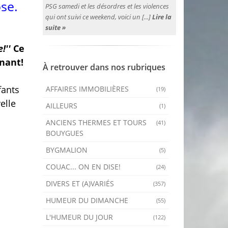
se.
PSG samedi et les désordres et les violences
qui ont suivi ce weekend, voici un [...]
Lire la
suite »
!''
Ce
nant!
À retrouver dans nos rubriques
fants
AFFAIRES IMMOBILIÈRES
(19)
elle
AILLEURS
(1)
ANCIENS THERMES ET TOURS
(41)
BOUYGUES
BYGMALION
(5)
COUAC... ON EN DISE!
(24)
DIVERS ET (A)VARIÉS
(357)
HUMEUR DU DIMANCHE
(55)
L'HUMEUR DU JOUR
(122)