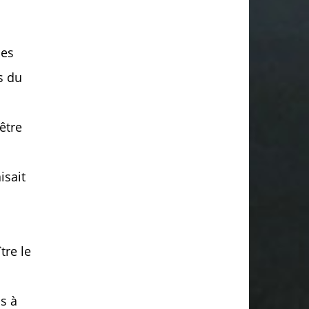
des
s du
être
isait
tre le
s à