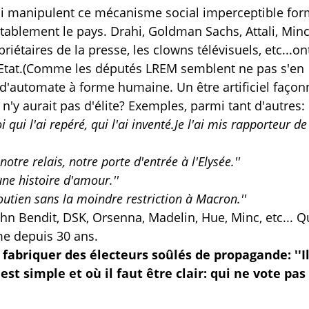
i manipulent ce mécanisme social imperceptible for
tablement le pays. Drahi, Goldman Sachs, Attali, Minc
priétaires de la presse, les clowns télévisuels, etc...on
e l'Etat.(Comme les députés LREM semblent ne pas s'en
d'automate à forme humaine. Un être artificiel façon
 n'y aurait pas d'élite? Exemples, parmi tant d'autres:
oi qui l'ai repéré, qui l'ai inventé.Je l'ai mis rapporteur d
notre relais, notre porte d'entrée à l'Elysée.''
une histoire d'amour.''
Soutien sans la moindre restriction à Macron.''
ohn Bendit, DSK, Orsenna, Madelin, Hue, Minc, etc... 
ème depuis 30 ans.
 fabriquer des électeurs soûlés de propagande: ''Il
st simple et où il faut être clair: qui ne vote pas