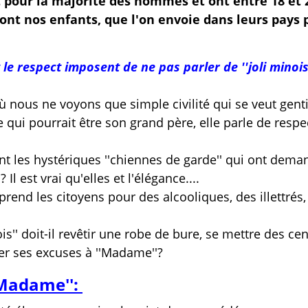
t pour la majorité des hommes et ont entre 18 et 
 sont nos enfants, que l'on envoie dans leurs pays 
t le respect imposent de ne pas parler de ''joli minois
où nous ne voyons que simple civilité qui se veut genti
qui pourrait être son grand père, elle parle de respe
nt les hystériques ''chiennes de garde'' qui ont dema
l est vrai qu'elles et l'élégance....
 prend les citoyens pour des alcooliques, des illettrés,
nois'' doit-il revêtir une robe de bure, se mettre des ce
ter ses excuses à ''Madame''?
'Madame'':