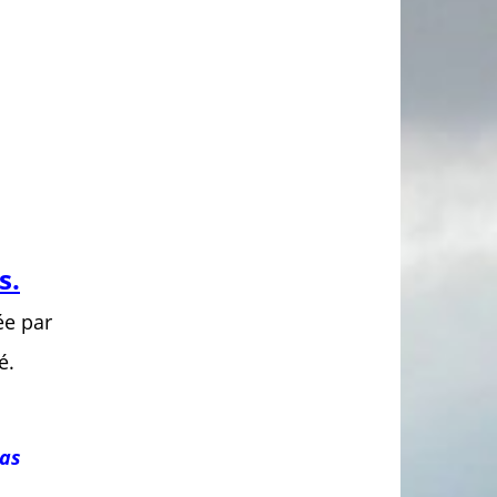
s.
ée par
é.
pas