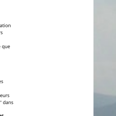
ration
rs
e que
es
leurs
'' dans