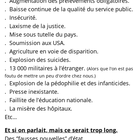
.
Augmentation des prélèvements obligatoires.
.
Baisse continue de la qualité du service public.
.
Insécurité.
.
Laxisme de la justice.
. Mise sous tutelle du pays.
.
Soumission aux USA.
.
Agriculture en voie de disparition.
.
Explosion des suicides.
.
13 000 militaires à l’étranger.
(Alors que l'on est pas
foutu de mettre un peu d'ordre chez nous.)
.
Explosion de la pédophilie et des infanticides.
.
Presse inexistante.
.
Faillite de l’éducation nationale.
.
La misère des hôpitaux.
Etc…
Et si on parlait, mais ce serait trop long.
Des ‘’fausses nouvelles’’ d’état.