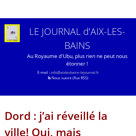
LE JOURNAL d'AIX-LES-
BAINS
Au Royaume d'Ubu, plus rien ne peut nous
étonner !
E-mail :
info@aixlesbains-lejournal.fr
Nous suivre (flux RSS)
Dord : j’ai réveillé la
ville! Oui, mais