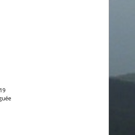
 19
éguée