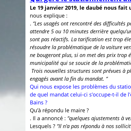
Le 19 janvier 2019, le daubé nous fait
nous explique :
.
‘’Les usagés ont rencontré des difficultés 
attendre 5 ou 10 minutes derrière quelqu’u
sont pas réactifs. La tarification est trop él
résoudre la problématique de la voiture vent
ne bougeront plus, si on met des prix trop é
municipalité qui se soucie de la problémati
Trois nouvelles structures sont prévues à p
engagés avant la fin du mandat. ‘’
Qui nous expose les problèmes du station
de quel mandat celui-ci s’occupe-t-il de l
Bains ?
Qu’à répondu le maire ?
. Il a annoncé :
‘’quelques ajustements à ve
Lesquels ?
‘’Il n’a pas répondu à nos sollici