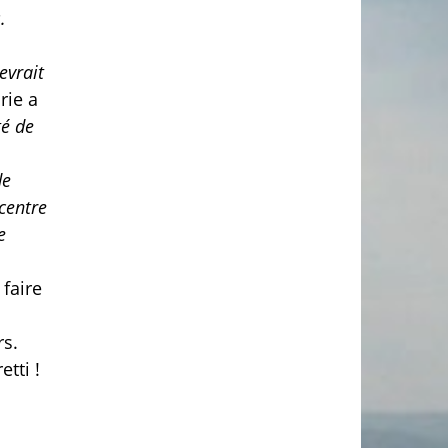
.
evrait
rie a
té de
de
centre
e
 faire
rs.
etti !