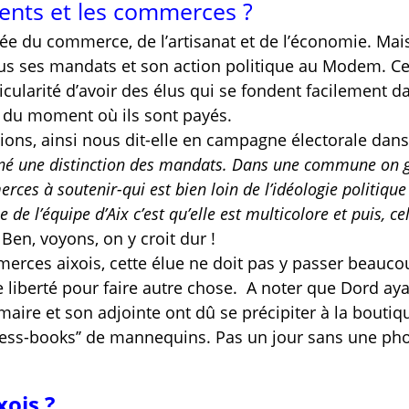
ments et les commerces ?
e du commerce, de l’artisanat et de l’économie. Mai
tous ses mandats et son action politique au Modem. C
ticularité d’avoir des élus qui se fondent facilement d
r du moment où ils sont payés.
ions, ainsi nous dit-elle en campagne électorale dans
prôné une distinction des mandats. Dans une commune on 
ces à soutenir-qui est bien loin de l’idéologie politique
e l’équipe d’Aix c’est qu’elle est multicolore et puis, ce
Ben, voyons, on y croit dur !
mmerces aixois, cette élue ne doit pas y passer beauc
liberté pour faire autre chose.
A noter que Dord ay
aire et son adjointe ont dû se précipiter à la boutiq
press-books’’ de mannequins. Pas un jour sans une ph
xois ?