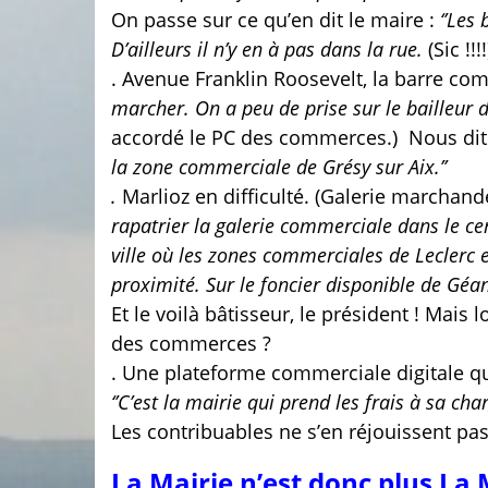
On passe sur ce qu’en dit le maire :
‘’Les
D’ailleurs il n’y en à pas dans la rue.
(Sic !!!!
. Avenue Franklin Roosevelt, la barre c
marcher. On a peu de prise sur le bailleur 
accordé le PC des commerces.)
Nous dit 
la zone commerciale de Grésy sur Aix.’’
.
Marlioz en difficulté. (Galerie marchan
rapatrier la galerie commerciale dans le cen
ville où les zones commerciales de Leclerc 
proximité. Sur le foncier disponible de Géan
Et le voilà bâtisseur, le président ! Mais
des commerces ?
. Une plateforme commerciale digitale q
‘’C’est la mairie qui prend les frais à sa ch
Les contribuables ne s’en réjouissent pas
La Mairie n’est donc plus L