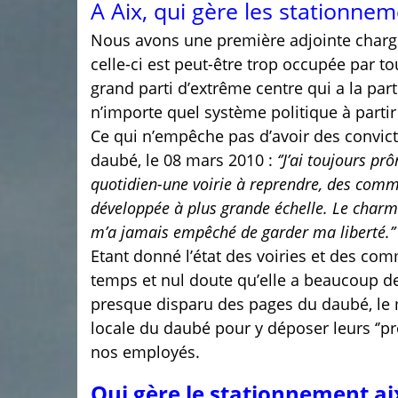
A Aix, qui gère les stationne
Nous avons une première adjointe chargé
celle-ci est peut-être trop occupée par 
grand parti d’extrême centre qui a la par
n’importe quel système politique à parti
Ce qui n’empêche pas d’avoir des convict
daubé, le 08 mars 2010 :
‘’J’ai toujours 
quotidien-une voirie à reprendre, des commer
développée à plus grande échelle. Le charme d
m’a jamais empêché de garder ma liberté.’’
Etant donné l’état des voiries et des co
temps et nul doute qu’elle a beaucoup de 
presque disparu des pages du daubé, le m
locale du daubé pour y déposer leurs ‘’
nos employés.
Qui gère le stationnement ai