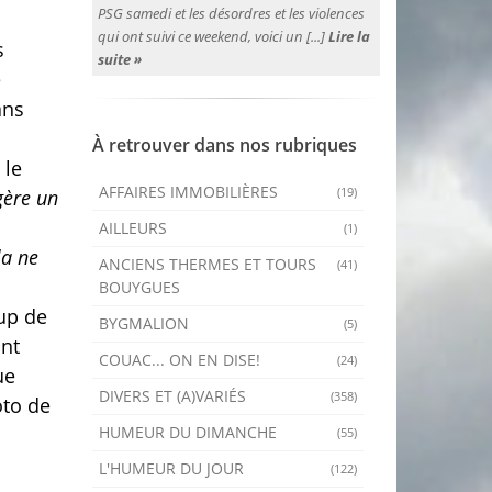
PSG samedi et les désordres et les violences
qui ont suivi ce weekend, voici un [...]
Lire la
s
suite »
e
ans
À retrouver dans nos rubriques
 le
AFFAIRES IMMOBILIÈRES
(19)
gère un
AILLEURS
(1)
la ne
ANCIENS THERMES ET TOURS
(41)
BOUYGUES
oup de
BYGMALION
(5)
ant
COUAC... ON EN DISE!
(24)
ue
DIVERS ET (A)VARIÉS
(358)
oto de
HUMEUR DU DIMANCHE
(55)
L'HUMEUR DU JOUR
(122)