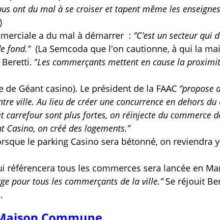
 bus ont du mal à se croiser et tapent même les enseignes
)
ommerciale a du mal à démarrer :
‘’C’est un secteur qui d
de fond.’’
(La Semcoda que l'on cautionne, à qui la mai
Beretti. ‘’
Les commerçants mettent en cause la proximi
de de Géant casino). Le président de la FAAC
‘’propose 
tre ville. Au lieu de créer une concurrence en dehors du 
et carrefour sont plus fortes, on réinjecte du commerce d
t Casino, on créé des logements.’’
 lorsque le parking Casino sera bétonné, on reviendra y
ui référencera tous les commerces sera lancée en Ma
arge pour tous les commerçants de la ville.’’
Se réjouit Ber
.
a Maison Commune .