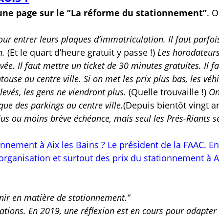
 une page sur le ‘’La réforme du stationnement’’
. 
pour entrer leurs plaques d’immatriculation. Il faut parfoi
n.
(Et le quart d’heure gratuit y passe !)
Les horodateur
evée. Il faut mettre un ticket de 30 minutes gratuites. Il f
ouse au centre ville. Si on met les prix plus bas, les véh
levés, les gens ne viendront plus.
(Quelle trouvaille !)
On
que des parkings au centre ville.
(Depuis bientôt vingt an
lus ou moins brève échéance, mais seul les Prés-Riants s
nement à Aix les Bains ? Le président de la FAAC. En
’organisation et surtout des prix du stationnement à A
nir en matière de stationnement.’’
tations.
En 2019, une réflexion est en cours pour adapter