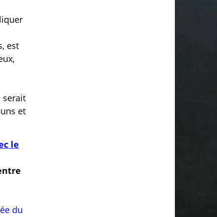
liquer
, est
eux,
 serait
 uns et
ec le
entre
gée du