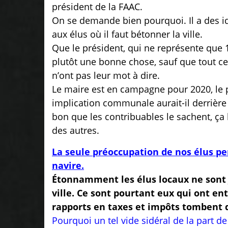
président de la FAAC.
On se demande bien pourquoi. Il a des idé
aux élus où il faut bétonner la ville.
Que le président, qui ne représente qu
plutôt une bonne chose, sauf que tout cec
n’ont pas leur mot à dire.
Le maire est en campagne pour 2020, le p
implication communale aurait-il derrière la
bon que les contribuables le sachent, ça 
des autres.
La seule préoccupation de nos élus pe
navire.
Étonnamment les élus locaux ne sont
ville. Ce sont pourtant eux qui ont e
rapports en taxes et impôts tombent d
Pourquoi un tel vide sidéral de la part d