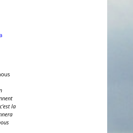
a
 nous
n
ennent
’est la
onnera
nous