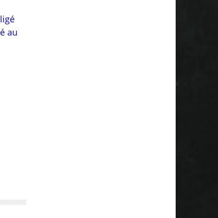
ligé
sé au