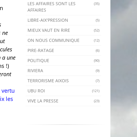
LES AFFAIRES SONT LES
(35)
On
AFFAIRES
LIBRE-AIX'PRESSION
(5)
s
MIEUX VAUT EN RIRE
(52)
s ne
ON NOUS COMMUNIQUE
aut
(12)
icules
PIRE-RATAGE
(6)
 a une
POLITIQUE
(90)
s !)
RIVIERA
(9)
eront
TERRORISME AIXOIS
(7)
 vertu
UBU ROI
(121)
ix les
VIVE LA PRESSE
(23)