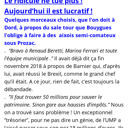
Le ridicule ne tue plus !
Aujourd’hui il est lucratif !
Quelques morceaux choisis, que l’on doit à
Dord, à propos du sale tour que Bouygues
l’oblige à faire à des aixois semi-comateux
sous Prozac.
.
‘’Bravo à Renaud Beretti, Marina Ferrari et toute
l’équipe municipale .’’
Il avait déjà dit ça fin
novembre 2018 à propos de Barnier qui, d’après
lui, avait réussi le Brexit, comme le grand chef
qu’il était. A ce jour, rien de fait, c’est toujours la
débandade.
.
‘’Il faut trouver 50 millions pour sauver le
patrimoine. Sinon gare aux hausses d’impôts.’’
Nous
on a trouvé sans problème ! Un exceptionnel
‘’trésorier’’, pour ne pas dire un génie, de l’UMP a
laissé passer sous son nez 18 millions d’euros. Ils