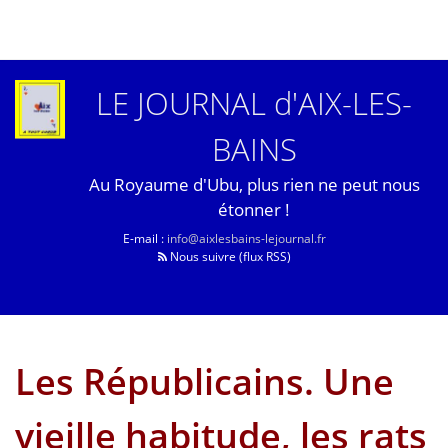
LE JOURNAL d'AIX-LES-
BAINS
Au Royaume d'Ubu, plus rien ne peut nous
étonner !
E-mail :
info@aixlesbains-lejournal.fr
Nous suivre (flux RSS)
Les Républicains. Une
vieille habitude, les rats