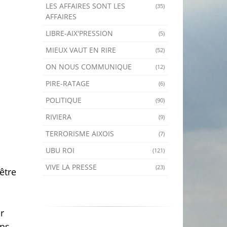
LES AFFAIRES SONT LES
(35)
AFFAIRES
LIBRE-AIX'PRESSION
(5)
MIEUX VAUT EN RIRE
(52)
ON NOUS COMMUNIQUE
(12)
PIRE-RATAGE
(6)
POLITIQUE
(90)
RIVIERA
(9)
TERRORISME AIXOIS
(7)
UBU ROI
(121)
VIVE LA PRESSE
(23)
être
r
ans