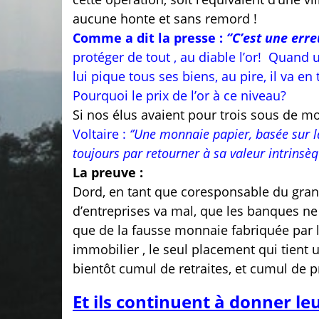
aucune honte et sans remord !
Comme a dit la presse :
‘’C’est une erre
protéger de tout , au diable l’or!
Quand un
lui pique tous ses biens, au pire, il va en 
Pourquoi le prix de l’or à ce niveau?
Si nos élus avaient pour trois sous de mo
Voltaire :
‘’Une monnaie papier, basée sur l
toujours par retourner à sa valeur intrinsèque
La preuve :
Dord, en tant que coresponsable du grand 
d’entreprises va mal, que les banques ne
que de la fausse monnaie fabriquée par le
immobilier , le seul placement qui tient
bientôt cumul de retraites, et cumul de p
Et ils continuent à donner leu