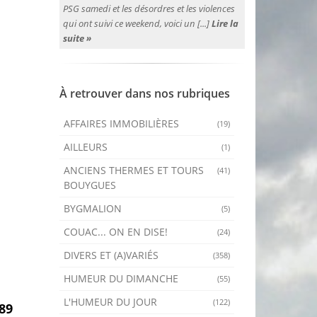
PSG samedi et les désordres et les violences
qui ont suivi ce weekend, voici un [...]
Lire la
suite »
À retrouver dans nos rubriques
AFFAIRES IMMOBILIÈRES
(19)
AILLEURS
(1)
ANCIENS THERMES ET TOURS
(41)
BOUYGUES
BYGMALION
(5)
COUAC... ON EN DISE!
(24)
DIVERS ET (A)VARIÉS
(358)
HUMEUR DU DIMANCHE
(55)
L'HUMEUR DU JOUR
(122)
89