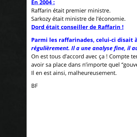
En 2004 :
Raffarin était premier ministre.
Sarkozy était ministre de l’économie.
Dord était conseiller de Raffarin !
Parmi les raffarinades, celui-ci disait
régulièrement. Il a une analyse fine, il
On est tous d’accord avec ça ! Compte ten
avoir sa place dans n’importe quel ‘’gouv
Il en est ainsi, malheureusement.
BF