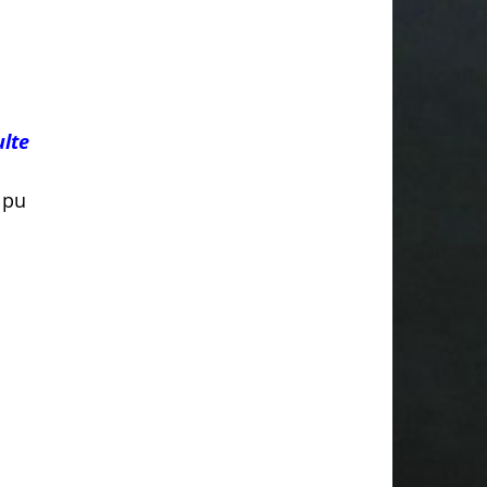
ulte
 pu