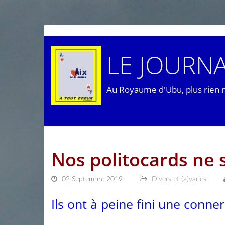
LE JOURNA
Au Royaume d'Ubu, plus rien 
Nos politocards ne 
02 Septembre 2019
Divers et (a)variés
Ils ont à peine fini une conne