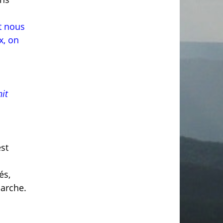
it nous
x, on
nit
st
és,
marche.