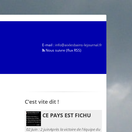
E-mail :
info@aixlesbains-lejournal.fr
Nous suivre (flux RSS)
C'est vite dit !
CE PAYS EST FICHU
02 Juin :
2 juinAprès la victoire de l'équipe du