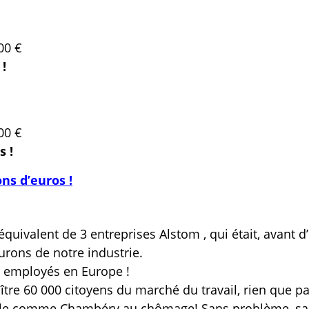
00 €
 !
00 €
s !
ons d’euros !
équivalent de 3 entreprises Alstom , qui était, avant d’
eurons de notre industrie.
0 employés en Europe !
ître 60 000 citoyens du marché du travail, rien que pa
e ville comme Chambéry au chômage! Sans problème, s