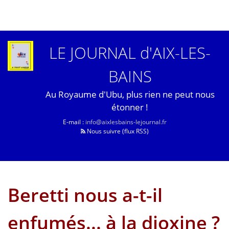
LE JOURNAL d'AIX-LES-
BAINS
Au Royaume d'Ubu, plus rien ne peut nous
étonner !
E-mail :
info@aixlesbains-lejournal.fr
Nous suivre (flux RSS)
Beretti nous a-t-il
enfumés... à la dioxine ?