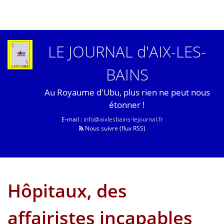
LE JOURNAL d'AIX-LES-
BAINS
Au Royaume d'Ubu, plus rien ne peut nous
étonner !
E-mail :
info@aixlesbains-lejournal.fr
Nous suivre (flux RSS)
Hôpitaux, des
affairistes incapables