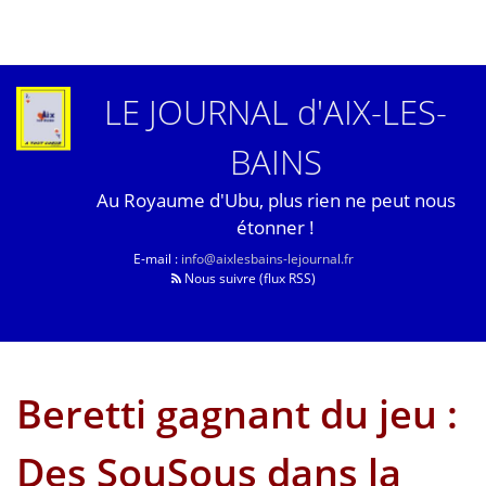
LE JOURNAL d'AIX-LES-
BAINS
Au Royaume d'Ubu, plus rien ne peut nous
étonner !
E-mail :
info@aixlesbains-lejournal.fr
Nous suivre (flux RSS)
Beretti gagnant du jeu :
Des SouSous dans la