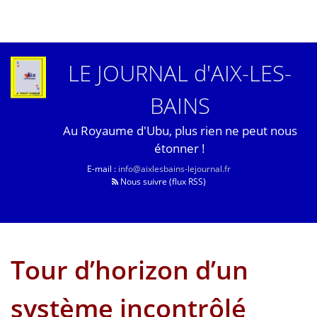
LE JOURNAL d'AIX-LES-
BAINS
Au Royaume d'Ubu, plus rien ne peut nous
étonner !
E-mail :
info@aixlesbains-lejournal.fr
Nous suivre (flux RSS)
Tour d’horizon d’un
système incontrôlé