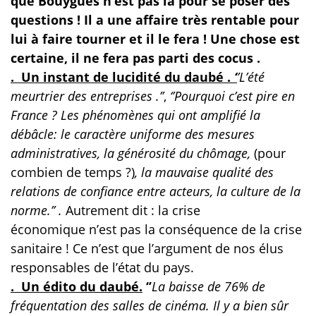
que Bouygues n’est pas là pour se poser des
questions ! Il a une affaire très rentable pour
lui à faire tourner et il le fera ! Une chose est
certaine, il ne fera pas parti des cocus .
. Un instant de lucidité du daubé .
‘
’L’été
meurtrier des entreprises .’’
,
‘’Pourquoi c’est pire en
France ?
Les phénomènes qui ont amplifié la
débâcle: l
e caractère uniforme des mesures
administratives, la générosité du chômage,
(pour
combien de temps ?)
, la mauvaise qualité des
relations de confiance entre acteurs, la culture de la
norme.’’ .
Autrement dit : la crise
économique n’est pas la conséquence de la crise
sanitaire ! Ce n’est que l’argument de nos élus
responsables de l’état du pays.
. Un édito du daubé.
‘’
La baisse de 76% de
fréquentation des salles de cinéma. Il y a bien sûr