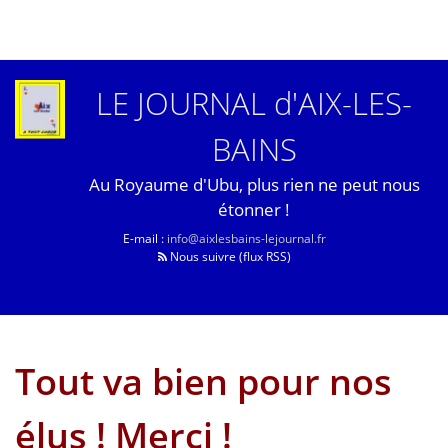
LE JOURNAL d'AIX-LES-
BAINS
Au Royaume d'Ubu, plus rien ne peut nous
étonner !
E-mail :
info@aixlesbains-lejournal.fr
Nous suivre (flux RSS)
Tout va bien pour nos
élus ! Merci !