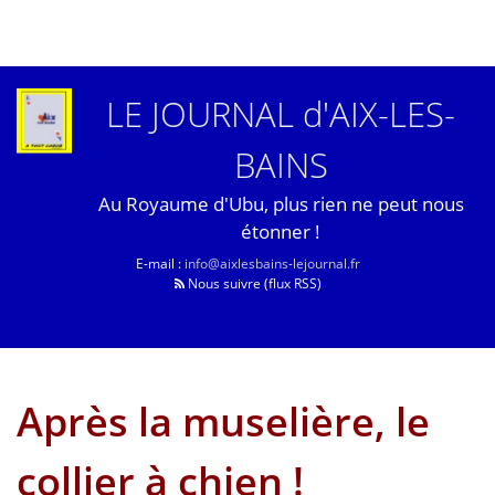
LE JOURNAL d'AIX-LES-
BAINS
Au Royaume d'Ubu, plus rien ne peut nous
étonner !
E-mail :
info@aixlesbains-lejournal.fr
Nous suivre (flux RSS)
Après la muselière, le
collier à chien !