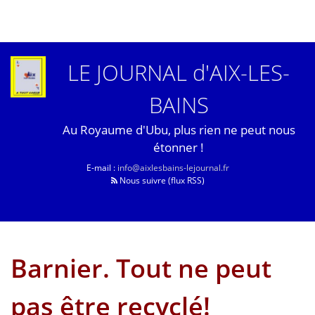
LE JOURNAL d'AIX-LES-
BAINS
Au Royaume d'Ubu, plus rien ne peut nous
étonner !
E-mail :
info@aixlesbains-lejournal.fr
Nous suivre (flux RSS)
Barnier. Tout ne peut
pas être recyclé!