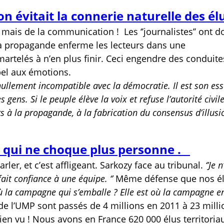
 on évitait la connerie naturelle des él
, mais de la communication !
Les ‘’journalistes’’ ont 
La propagande enferme les lecteurs dans une
rtelés à n’en plus finir. Ceci engendre des conduite
ppel aux émotions.
 nullement incompatible avec la démocratie. Il est son es
ens. Si le peuple élève la voix et refuse l’autorité civile
s à la propagande, à la fabrication du consensus d’illusi
 qui ne choque plus personne .
ler, et c’est affligeant. Sarkozy face au tribunal.
‘’Je 
fait confiance à une équipe. ‘’
Même défense que nos é
 où la campagne qui s’emballe ? Elle est où la campagne e
e l’UMP sont passés de 4 millions en 2011 à 23 milli
rien vu ! Nous avons en France 620 000 élus territoria