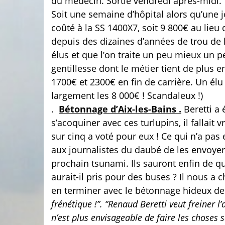
du médecin. Sortie vendredi après-midi.
Soit une semaine d’hôpital alors qu’une j
coûté à la SS 1400X7, soit 9 800€ au lieu
depuis des dizaines d’années de trou de l
élus et que l’on traite un peu mieux un
gentillesse dont le métier tient de plus 
1700€ et 2300€ en fin de carrière. Un élu
largement les 8 000€ ! Scandaleux !)
.
Bétonnage d’Aix-les-Bains .
Beretti a 
s’acoquiner avec ces turlupins, il fallait
sur cinq a voté pour eux ! Ce qui n’a pa
aux journalistes du daubé de les envoyer 
prochain tsunami. Ils sauront enfin de qu
aurait-il pris pour des buses ? Il nous a c
en terminer avec le bétonnage hideux de 
frénétique !’’. ‘’Renaud Beretti veut freiner l
n’est plus envisageable de faire les choses 