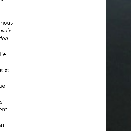
l nous
avoie.
tion
ie,
t et
ue
’’
ent
au