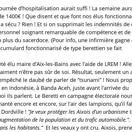
ournée d’hospitalisation aurait suffi ! La semaine aur
 de 1400€ ! Que disent et que font nos élus fonctionna
a sécu ? Rien ! Et si on supprimait les indemnités de 
 personnel soignant remarquable de compétence et de
en plus du sacerdoce. (Pour info, une infirmière gagne
 cumulard fonctionnarisé de type berettien se fait
été élu maire d’Aix-les-Bains avec l’aide de LREM ! Alle
 vraiment n’être pas sûr de soi. Résultat, seulement un 
s empêché le daubé de parler de ‘’tsunami’’ ! Nous pr
en Indonésie, à Banda Aceh, juste avant l’arrivée du
oi ils parlent. Le Beretti en campagne électorale nou
hanté encore et encore, sur l’air des lampions, qu’il fal
Dordville !
‘’Je veux protéger les Aixois d’un urbanisme 
’augmentation de la population et du trafic automobile.’’. ‘
sans les habitants.’’
Et les veaux y ont cru. Aixois, pren