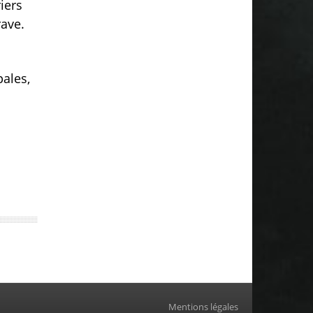
iers
rave.
pales,
Mentions légales