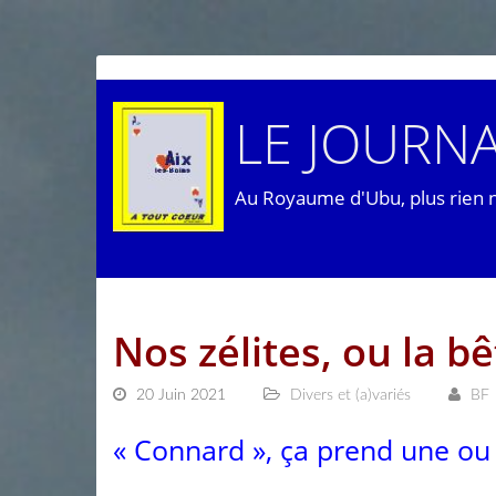
LE JOURNA
Au Royaume d'Ubu, plus rien 
Nos zélites, ou la bê
20 Juin 2021
Divers et (a)variés
BF
« Connard », ça prend une ou