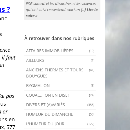
PSG samedi et les désordres et les violences
us ?
qui ont suivi ce weekend, voici un [...]
Lire la
suite »
donc
s
À retrouver dans nos rubriques
sence
AFFAIRES IMMOBILIÈRES
(19)
 il faut
AILLEURS
(1)
on
ANCIENS THERMES ET TOURS
(41)
BOUYGUES
BYGMALION
(5)
COUAC... ON EN DISE!
n’ai pas
(24)
lus
DIVERS ET (A)VARIÉS
(358)
n or
HUMEUR DU DIMANCHE
(55)
ons en
L'HUMEUR DU JOUR
(122)
ux, 577