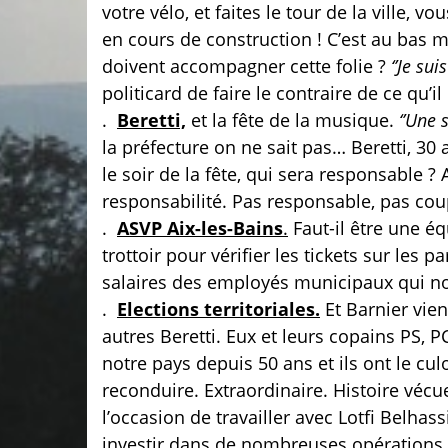
votre vélo, et faites le tour de la vill
en cours de construction ! C’est au bas m
doivent accompagner cette folie ?
‘’Je sui
politicard de faire le contraire de ce qu’il 
.
Beretti,
et la fête de la musique.
‘’Une 
la préfecture on ne sait pas… Beretti, 30
le soir de la fête, qui sera responsable ?
responsabilité. Pas responsable, pas cou
.
ASVP Aix-les-Bains
.
Faut-il être une é
trottoir pour vérifier les tickets sur le
salaires des employés municipaux qui nou
.
Elections territoriales.
Et Barnier vie
autres Beretti. Eux et leurs copains PS, P
notre pays depuis 50 ans et ils ont le cu
reconduire. Extraordinaire. Histoire vécu
l’occasion de travailler avec Lotfi Belhas
investir dans de nombreuses opérations i