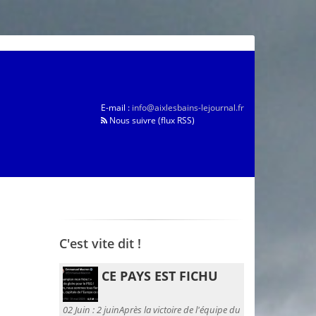
E-mail :
info@aixlesbains-lejournal.fr
Nous suivre (flux RSS)
C'est vite dit !
CE PAYS EST FICHU
02 Juin :
2 juinAprès la victoire de l'équipe du