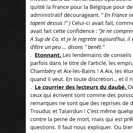
quitté la France pour la Belgique pour 
administratif décourageant. ‘
‘ En France i
tapent dessus !’’ )
Celui-ci avait fait, comm
avait fait cette confidence :
‘’Je ne compre
A Sup de Co, et je le regrette aujourd’hui, il
d’être un peu … disons ‘’ benêt.’’
.
Etonnant.
Les lendemains de conseils m
parfois dans le titre de l’article, les em
Chambéry et Aix-les-Bains ! A Aix, les él
quand il veut. En toute discrétion… et il n
.
Le courrier des lecteurs du daubé.
O
ceux qui écrivent sont comme des poisso
remarques ne sont que des reprises de dé
Trouduc et Talairdun ! C’est même quel
contre la peine de mort, mais qui est prê
questions. Il faut nous expliquer. Ou bie