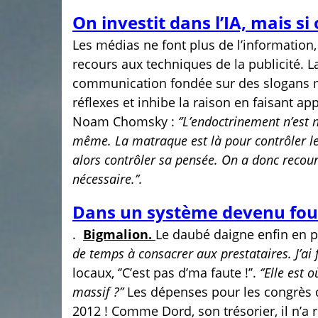
On investit dans l’IA, mais si
Les médias ne font plus de l’information
recours aux techniques de la publicité. 
communication fondée sur des slogans ma
réflexes et inhibe la raison en faisant a
Noam Chomsky :
‘’L’endoctrinement n’est
même. La matraque est là pour contrôler les g
alors contrôler sa pensée. On a donc recour
nécessaire.’’.
Dans un système devenu fou
.
Bigmalion.
Le daubé daigne enfin en par
de temps à consacrer aux prestataires. J’ai 
locaux, ‘’C’est pas d’ma faute !’’.
‘’Elle est
massif ?’’
Les dépenses pour les congrès d
2012 ! Comme Dord, son trésorier, il n’a 