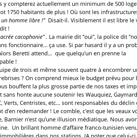
e, vous y compterez actuellement un minimum de 500 lo
ot 1750 habitants de plus ! Où sont les infrastructure
s un homme libre !’’
Disait-il. Visiblement il est libre le
dit !
sacrée cacophonie’’ .
La mairie dit ‘’oui’’, la police dit ‘’no
 ans fonctionnaire… ça use. Si par hasard il y a un pr
 Alors Beretti attend…
que quelqu’un en prenne la
pable !
quipe de trois et même souvent quatre à encombrer u
s parebrises ? On comprend mieux le budget prévu pour 
s bouffent la plus grosse partie de nos taxes et imp
nt sans honte aucune soutenir les Wauquiez, Gaymard
C, Verts, Centristes, etc… sont responsables du déclin
lot d’en redemander ! Le comble, c’est que les veaux v
e, Barnier n’est qu’une illusion médiatique. Nous avo
sine.
Un brillant homme d’affaire franco-tunisien ven
mmobilières dans nos stations. (A noter que celui-ci