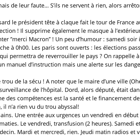
ais de leur faute… S’ils ne servent à rien, alors arrêt
d le président tête à claque fait le tour de France au
ction ! Il supprime également le masque à l’extérieur
nter ‘’merci Macron’’ ! Un peu d’humour : samedi soir i
nche à 0h00. Les paris sont ouverts : les élections pas
i permettra de reverrouiller le pays ? On rappelle à
e un manuel d’instruction mais une alerte sur les dang
 trou de la sécu ! A noter que le maire d’une ville (Oh
 surveillance de l’hôpital. Dord, alors député, était dan
e des compétences est la santé et le financement de
il n’a rien vu du trou abyssal!
s Bains. Une entrée aux urgences un vendredi en début
maties. Le vendredi, transfusion (2 heures). Samedi e
ecin. Mardi et mercredi, rien. Jeudi matin radios et v