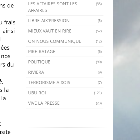
LES AFFAIRES SONT LES
(35)
ons de
AFFAIRES
LIBRE-AIX'PRESSION
(5)
 frais
 ainsi
MIEUX VAUT EN RIRE
(52)
l
ON NOUS COMMUNIQUE
(12)
sées
PIRE-RATAGE
(6)
 nos
POLITIQUE
(90)
ers du
RIVIERA
(9)
é,
TERRORISME AIXOIS
(7)
s la
UBU ROI
(121)
 la
VIVE LA PRESSE
(23)
t
isite