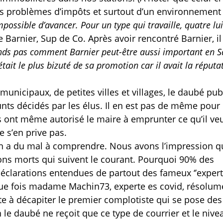
des problèmes d’impôts et surtout d’un environnement
mpossible d’avancer. Pour un type qui travaille, quatre lui
e Barnier, Sup de Co. Après avoir rencontré Barnier, i
nds pas comment Barnier peut-être aussi important en S
 était le plus bizuté de sa promotion car il avait la réputa
unicipaux, de petites villes et villages, le daubé publ
prunts décidés par les élus. Il en est pas de même pour
us ont même autorisé le maire à emprunter ce qu’il veu
e s’en prive pas.
n a du mal à comprendre. Nous avons l’impression q
ns morts qui suivent le courant. Pourquoi 90% des
clarations entendues de partout des fameux ‘’experts
que fois madame Machin73, experte es covid, résolum
te à décapiter le premier complotiste qui se pose des
n le daubé ne reçoit que ce type de courrier et le nive