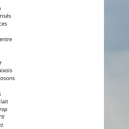
a
risés
ces
 entre
r
aixois
oposons
s
lait
trop
’Il
ez