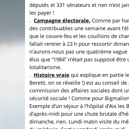
députés et 331 sénateurs et rien n’est jam
les payer !
.
Campagne électorale.
Comme par hasar
des contribuables une semaine avant l’éle
que le couvre-feu et les couillons de cha
fallait rentrer à 23 h pour ressortir dima
n’aurons-nous pas une quatrième vague qu
élus que ‘’1984’’ n’était pas supposé êtr
totalitarisme.
.
Histoire vraie
qui explique en partie le
Beretti, on se réveille !) est au conseil de
commission des affaires sociales dont un
sécurité sociale ! Comme pour Bigmalion, 
Exemple d’un séjour à l’hôpital d’Aix le
d’après-midi pour une chute brutale d’hé
dimanche, rien. Lundi matin visite du méd