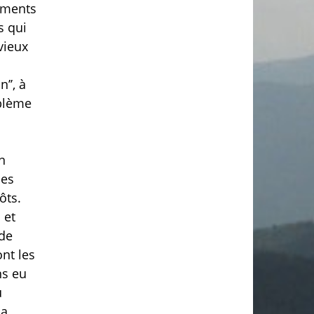
gements
s qui
 vieux
n’’, à
oblème
n
les
ôts.
 et
 de
ont les
ns eu
u
 a