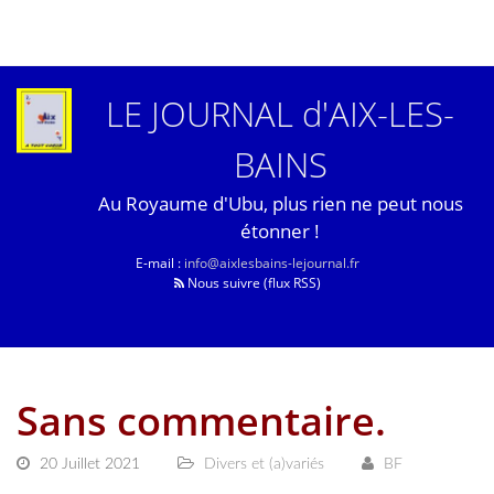
LE JOURNAL d'AIX-LES-
BAINS
Au Royaume d'Ubu, plus rien ne peut nous
étonner !
E-mail :
info@aixlesbains-lejournal.fr
Nous suivre (flux RSS)
Sans commentaire.
20 Juillet 2021
Divers et (a)variés
BF