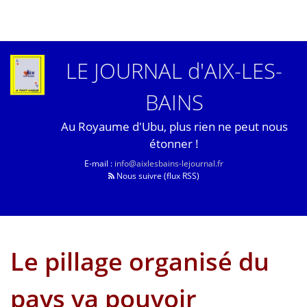
LE JOURNAL d'AIX-LES-
BAINS
Au Royaume d'Ubu, plus rien ne peut nous
étonner !
E-mail :
info@aixlesbains-lejournal.fr
Nous suivre (flux RSS)
Le pillage organisé du
pays va pouvoir