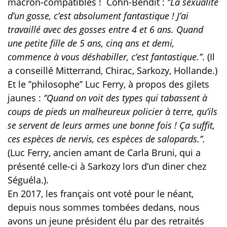
macron-compatibles !
Cohn-Bendit :
‘’La sexualité
d’un gosse, c’est absolument fantastique ! J’ai
travaillé avec des gosses entre 4 et 6 ans. Quand
une petite fille de 5 ans, cinq ans et demi,
commence à vous déshabiller, c’est fantastique.’’
. (Il
a conseillé Mitterrand, Chirac, Sarkozy, Hollande.)
Et le ’’philosophe’’ Luc Ferry, à propos des gilets
jaunes :
‘’Quand on voit des types qui tabassent à
coups de pieds un malheureux policier à terre, qu’ils
se servent de leurs armes une bonne fois ! Ça suffit,
ces espèces de nervis, ces espèces de salopards.’’.
(Luc Ferry, ancien amant de Carla Bruni, qui a
présenté celle-ci à Sarkozy lors d’un diner chez
Séguéla.).
En 2017, les français ont voté pour le néant,
depuis nous sommes tombées dedans, nous
avons un jeune président élu par des retraités