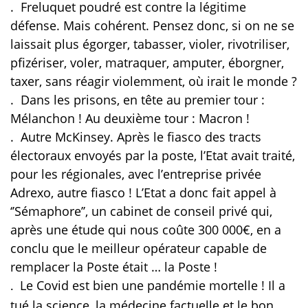
.
Freluquet poudré est contre la légitime
défense. Mais cohérent. Pensez donc, si on ne se
laissait plus égorger, tabasser, violer, rivotriliser,
pfizériser, voler, matraquer, amputer, éborgner,
taxer, sans réagir violemment, où irait le monde ?
.
Dans les prisons, en tête au premier tour :
Mélanchon ! Au deuxième tour : Macron !
.
Autre McKinsey. Après le fiasco des tracts
électoraux envoyés par la poste, l’Etat avait traité,
pour les régionales, avec l’entreprise privée
Adrexo, autre fiasco ! L’Etat a donc fait appel à
‘’Sémaphore’’, un cabinet de conseil privé qui,
après une étude qui nous coûte 300 000€, en a
conclu que le meilleur opérateur capable de
remplacer la Poste était … la Poste !
Le Covid est bien une pandémie mortelle ! Il a
.
tué la science, la médecine factuelle et le bon