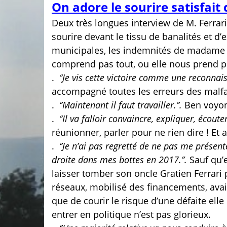
On adore le sourire satisfait 
Deux très longues interview de M. Ferrar
sourire devant le tissu de banalités et d’
municipales, les indemnités de madame a
comprend pas tout, ou elle nous prend p
.
‘’Je vis cette victoire comme une reconnais
accompagné toutes les erreurs des malfai
.
‘’Maintenant il faut travailler.’’.
Ben voyons
.
‘’Il va falloir convaincre, expliquer, écoute
réunionner, parler pour ne rien dire ! Et a
.
‘’Je n’ai pas regretté de ne pas me présent
droite dans mes bottes en 2017.’’.
Sauf qu’e
laisser tomber son oncle Gratien Ferrari p
réseaux, mobilisé des financements, avai
que de courir le risque d’une défaite elle 
entrer en politique n’est pas glorieux.