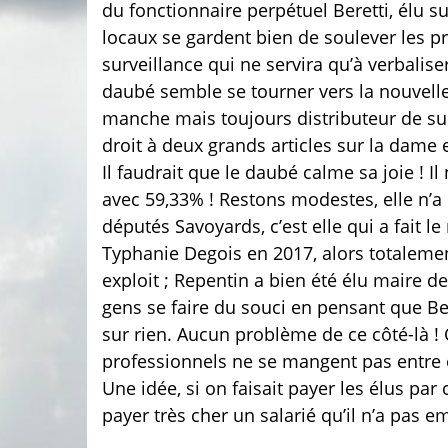
du fonctionnaire perpétuel Beretti, élu s
locaux se gardent bien de soulever les p
surveillance qui ne servira qu’à verbaliser 
daubé semble se tourner vers la nouvelle
manche mais toujours distributeur de su
droit à deux grands articles sur la dame 
Il faudrait que le daubé calme sa joie ! 
avec 59,33% ! Restons modestes, elle n’a
députés Savoyards, c’est elle qui a fait 
Typhanie Degois en 2017, alors totalement
exploit ; Repentin a bien été élu maire 
gens se faire du souci en pensant que Bere
sur rien. Aucun problème de ce côté-là ! 
professionnels ne se mangent pas entre e
Une idée, si on faisait payer les élus par
payer très cher un salarié qu’il n’a pas e