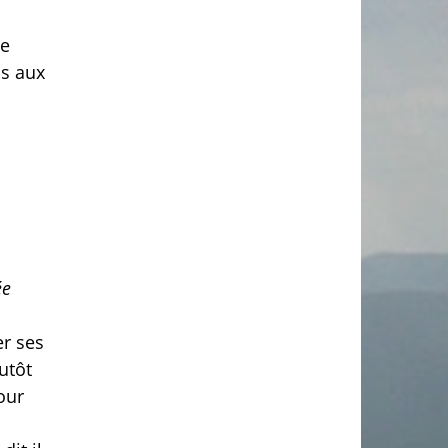
de
cs aux
ée
er ses
utôt
our