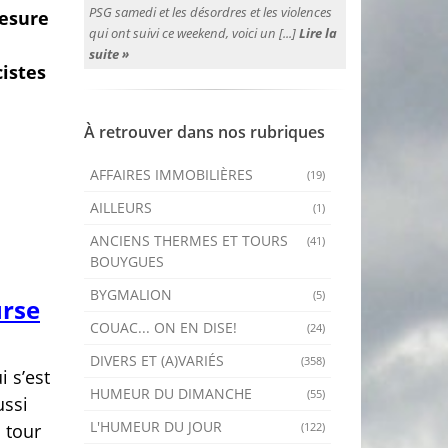
PSG samedi et les désordres et les violences
mesure
qui ont suivi ce weekend, voici un [...]
Lire la
suite »
cistes
À retrouver dans nos rubriques
AFFAIRES IMMOBILIÈRES
(19)
AILLEURS
(1)
ANCIENS THERMES ET TOURS
(41)
BOUYGUES
BYGMALION
(5)
urse
COUAC... ON EN DISE!
(24)
DIVERS ET (A)VARIÉS
(358)
 s’est
HUMEUR DU DIMANCHE
(55)
ussi
L'HUMEUR DU JOUR
(122)
u tour