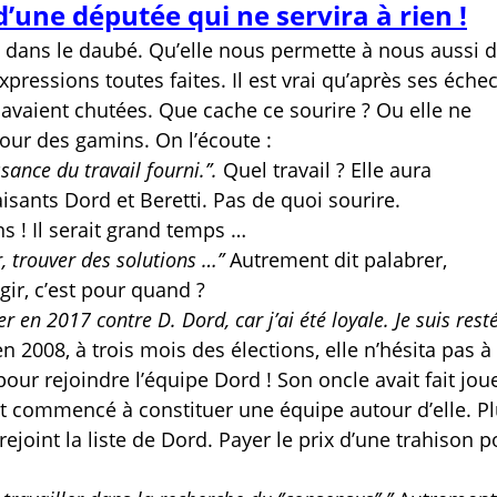
d’une députée qui ne servira à rien !
i dans le daubé. Qu’elle nous permette à nous aussi 
expressions toutes faites. Il est vrai qu’après ses éche
vaient chutées. Que cache ce sourire ? Ou elle ne
our des gamins. On l’écoute :
sance du travail fourni.’’.
Quel travail ? Elle aura
sants Dord et Beretti. Pas de quoi sourire.
 ! Il serait grand temps …
r, trouver des solutions …’’
Autrement dit palabrer,
gir, c’est pour quand ?
er en 2017 contre D. Dord, car j’ai été loyale. Je suis rest
n 2008, à trois mois des élections, elle n’hésita pas à
our rejoindre l’équipe Dord ! Son oncle avait fait jou
t commencé à constituer une équipe autour d’elle. Pl
rejoint la liste de Dord. Payer le prix d’une trahison p