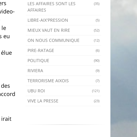
ers
LES AFFAIRES SONT LES
(35)
AFFAIRES
video-
e
LIBRE-AIX'PRESSION
(5)
 le
MIEUX VAUT EN RIRE
(52)
s eu
ON NOUS COMMUNIQUE
(12)
PIRE-RATAGE
(6)
 élue
POLITIQUE
(90)
RIVIERA
(9)
TERRORISME AIXOIS
(7)
 des
UBU ROI
(121)
’accord
VIVE LA PRESSE
(23)
irait