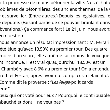
ur la promesse de moins bétonner la ville. Nos échoti
roblèmes de bétonnières, des anciens thermes, de la 
et surveiller. (Entre autres.) Depuis les législatives, l
 députée. (Faisant partie de ce pouvoir branlant dans
bventions.) Ça commence fort ! Le 21 juin, nous avon
en question.
Il nous annonce un résultat impressionnant : M. Ferrari
 été élue qu’avec 13,50% au premier tour. Des quatre
le moins bon score, elle a même fait moins de voix que
 inconnue. Il est vrai qu’aujourd’hui 13,50% est un
de Chambéry avec 8,6% au premier tour ! On a entendu
tti et Ferrari, après avoir été complices, n’étaient d
Comme dit le proverbe : ‘’
Les
loups
politicards
ux.’’.
 ceux qui ont voté pour eux ? Pourquoi le contribuable 
mbauché et dont il ne veut pas ?