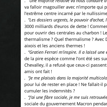
.
‘’Une majorité relative va nous conduire à 
va falloir magouiller avec n’importe qui 
l’extrême centre incarné par le nullissim
.
‘’Les dossiers urgents, le pouvoir d’achat, 
3000 milliards d’euros de dette ! Comment
pour ouvrir des centrales au charbon ! L
thermalisme ? Quel thermalisme ? Avec Do
aixois et les anciens thermes !
.
‘’Gratien Ferrari m’inspire. Il a laissé une 
de la pire espèce comme l’ont été ses su
Chevalley, il a refusé que ceux-ci passent
amis ont fait !
. ‘’Je me plaisais dans la majorité multicolo
pour lui de rester en place ! Ne fallait-il
cumuler les indemnités ?
.
‘’J’ai une fibre sociale, je me suis retrouvé
sociale du gouvernement Macron pendant 