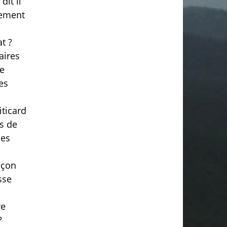
dit il
uement
t ?
aires
Le
es
iticard
s de
ses
açon
sse
re
?