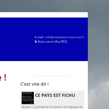
E-mail :
info@aixlesbains-lejournal.fr
Nous suivre (flux RSS)
 !
C'est vite dit !
CE PAYS EST FICHU
02 Juin :
2 juinAprès la victoire de l'équipe du