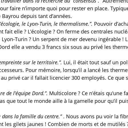
travailler dans la recherche du ‘’consensus’’.’’
Autrement 
pour faire n’importe quoi pour rester en place. Typiq
e Bayrou depuis tant d’années.
l’écologie, le Lyon-Turin, le thermalisme.’’.
Pouvoir d’acha
 fait elle ? L’écologie ? On ferme des centrales nuclé
e Lyon-Turin ? Un serpent de mer devenu ingérable ! 
rd elle a vendu 3 francs six sous au privé les therm
empreinte sur le territoire.’’.
Lui, il était tout sauf un pol
ccesseurs. Pour mémoire, lorsqu’il a lancé les therme
 au privé car il fallait licencier 300 employés. Ce que 
re de l’équipe Dord.’’.
Multicolore ? Ce n’étais qu’une f
 pas que tout le monde aille à la gamelle pour qu’il pui
e dans la famille du centre.’’
. Nous avons pu voir la fib
les gilets jaunes ! Combien de morts et de mutilés 