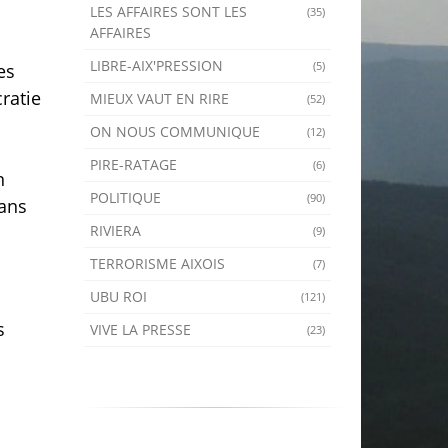
LES AFFAIRES SONT LES
(35)
AFFAIRES
LIBRE-AIX'PRESSION
(5)
es
ratie
MIEUX VAUT EN RIRE
(52)
ON NOUS COMMUNIQUE
(12)
PIRE-RATAGE
(6)
n
POLITIQUE
(90)
dans
RIVIERA
(9)
TERRORISME AIXOIS
(7)
UBU ROI
(121)
s
VIVE LA PRESSE
(23)