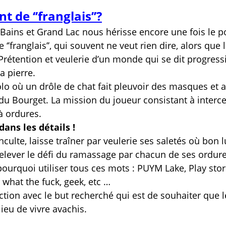
 de ‘’franglais’’?
s-Bains et Grand Lac nous hérisse encore une fois le po
 ‘’franglais’’, qui souvent ne veut rien dire, alors que 
Prétention et veulerie d’un monde qui se dit progress
a pierre.
olo où un drôle de chat fait pleuvoir des masques et 
 du Bourget. La mission du joueur consistant à interc
à ordures.
ans les détails !
nculte, laisse traîner par veulerie ses saletés où bon l
relever le défi du ramassage par chacun de ses ordure
ourquoi utiliser tous ces mots : PUYM Lake, Play stor
 what the fuck, geek, etc …
tion avec le but recherché qui est de souhaiter que l
lieu de vivre avachis.