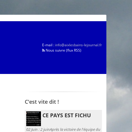
E-mail :
info@aixlesbains-lejournal.fr
Nous suivre (flux RSS)
C'est vite dit !
CE PAYS EST FICHU
02 Juin :
2 juinAprès la victoire de l'équipe du