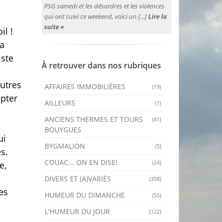
PSG samedi et les désordres et les violences
qui ont suivi ce weekend, voici un [...]
Lire la
suite »
il !
la
iste
À retrouver dans nos rubriques
autres
AFFAIRES IMMOBILIÈRES
(19)
epter
AILLEURS
(1)
ANCIENS THERMES ET TOURS
(41)
BOUYGUES
ui
BYGMALION
(5)
s.
COUAC... ON EN DISE!
(24)
e,
DIVERS ET (A)VARIÉS
(358)
es
HUMEUR DU DIMANCHE
(55)
L'HUMEUR DU JOUR
(122)