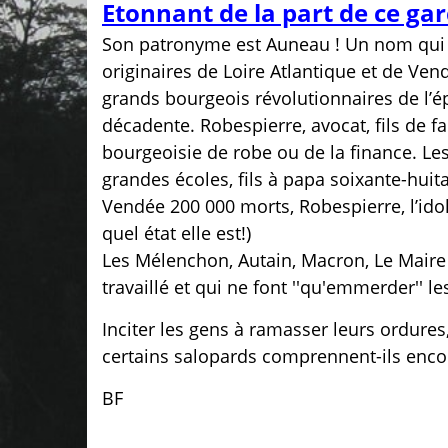
Etonnant de la part de ce gar
Son patronyme est Auneau ! Un nom qui 
originaires de Loire Atlantique et de Ven
grands bourgeois révolutionnaires de l’ép
décadente. Robespierre, avocat, fils de 
bourgeoisie de robe ou de la finance. Le
grandes écoles, fils à papa soixante-huita
Vendée 200 000 morts, Robespierre, l’idole
quel état elle est!)
Les Mélenchon, Autain, Macron, Le Maire 
travaillé et qui ne font ''qu'emmerder'' l
Inciter les gens à ramasser leurs ordures, 
certains salopards comprennent-ils encor
BF