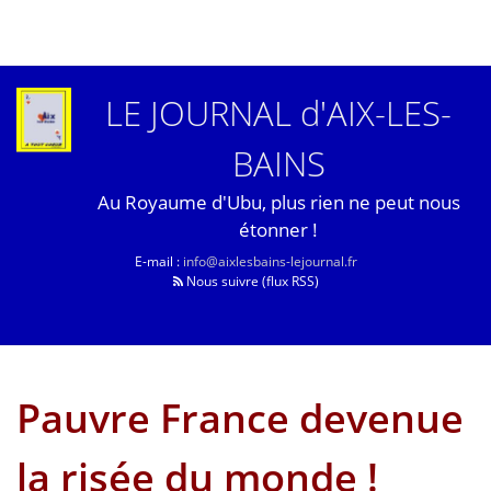
LE JOURNAL d'AIX-LES-
BAINS
Au Royaume d'Ubu, plus rien ne peut nous
étonner !
E-mail :
info@aixlesbains-lejournal.fr
Nous suivre (flux RSS)
Pauvre France devenue
la risée du monde !