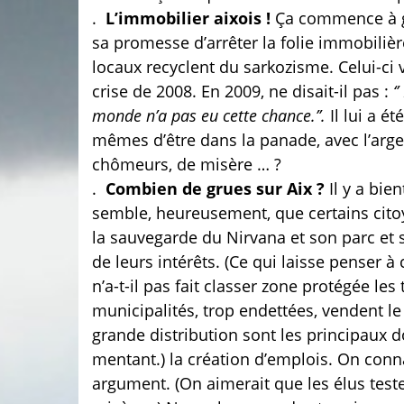
.
L’immobilier aixois !
Ça commence à g
sa promesse d’arrêter la folie immobilière
locaux recyclent du sarkozisme. Celui-ci 
crise de 2008. En 2009, ne disait-il pas :
‘
monde n’a pas eu cette chance.’’.
Il lui a é
mêmes d’être dans la panade, avec l’arge
chômeurs, de misère … ?
.
Combien de grues sur Aix ?
Il y a bie
semble, heureusement, que certains citoy
la sauvegarde du Nirvana et son parc et s
de leurs intérêts. (Ce qui laisse penser à
n’a-t-il pas fait classer zone protégée le
municipalités, trop endettées, vendent le
grande distribution sont les principaux 
mentant.) la création d’emplois. On conna
argument. (On aimerait que les élus tes