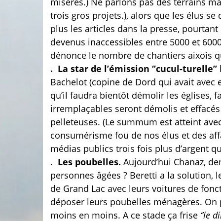
misères.) Ne parlons pas des terrains mar
trois gros projets.), alors que les élus 
plus les articles dans la presse, pourtan
devenus inaccessibles entre 5000 et 6000
dénonce le nombre de chantiers aixois qu
. La star de l’émission ‘’cucul-turelle’’
Bachelot (copine de Dord qui avait avec e
qu’il faudra bientôt démolir les églises, 
irremplaçables seront démolis et effacés 
pelleteuses. (Le summum est atteint avec
consumérisme fou de nos élus et des affai
médias publics trois fois plus d’argent q
.
Les poubelles.
Aujourd’hui Chanaz, dem
personnes âgées ? Beretti a la solution,
de Grand Lac avec leurs voitures de fonct
déposer leurs poubelles ménagères. On pa
moins en moins. A ce stade ça frise
‘’le d