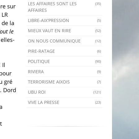
LES AFFAIRES SONT LES
(35)
ire sur
AFFAIRES
s LR
LIBRE-AIX'PRESSION
(5)
 de la
MIEUX VAUT EN RIRE
Tout le
(52)
elles-
ON NOUS COMMUNIQUE
(12)
PIRE-RATAGE
(6)
POLITIQUE
(90)
 Il
RIVIERA
(9)
 pour
u gré
TERRORISME AIXOIS
(7)
…. Dord
UBU ROI
(121)
VIVE LA PRESSE
(23)
a
t