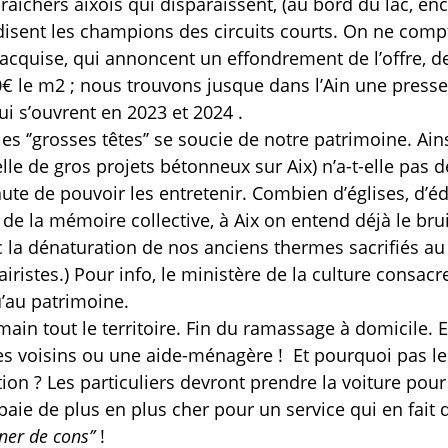
aîchers aixois qui disparaissent, (au bord du lac, en
se disent les champions des circuits courts. On ne comp
t acquise, qui annoncent un effondrement de l’offre, d
€ le m2 ; nous trouvons jusque dans l’Ain une presse
i s’ouvrent en 2023 et 2024 .
les ‘’grosses têtes’’ se soucie de notre patrimoine. Ain
lle de gros projets bétonneux sur Aix) n’a-t-elle pas d
faute de pouvoir les entretenir. Combien d’églises, d’éd
de la mémoire collective, à Aix on entend déjà le bru
 la dénaturation de nos anciens thermes sacrifiés au
ristes.) Pour info, le ministère de la culture consacr
u’au patrimoine.
ain tout le territoire. Fin du ramassage à domicile. E
 les voisins ou une aide-ménagère !
Et pourquoi pas le
ion ? Les particuliers devront prendre la voiture pour 
ie de plus en plus cher pour un service qui en fait 
iner de cons’’
!