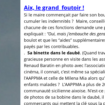
Aix, le grand foutoir !
Si le maire commençait par faire son boul
cumuler les indemnités ?
Maire, conseil
chacune de ces fonctions demande une 
expliquait :
‘’Oui, mais j’embauche des gens
boulot et que les ‘’aides’’ supplémentair
payés par les contribuables.
.
Sa binette dans le daubé
. (Quand trav
gracieuse personne en visite dans les ass
Renaud Baratin en photo avec l’associat
cinéma, il connait, c’est même sa spécial
l’AAPPMA et celle de Milena Mia alors qu’
enfants malades ?
L’AAPPMA a plus de 2
communauté sicilienne aixoise. N’est-ce pa
de photos de sa bobine dans le daubé, il lu
commerçants qui mettent la clé sous la 