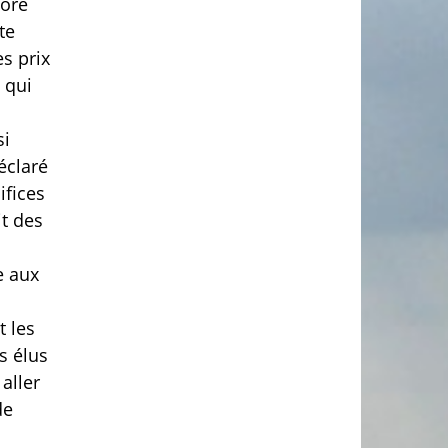
core
te
es prix
 qui
si
éclaré
ifices
it des
e aux
t les
s élus
aller
de