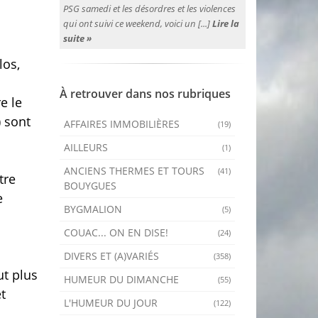
PSG samedi et les désordres et les violences
qui ont suivi ce weekend, voici un [...]
Lire la
suite »
los,
À retrouver dans nos rubriques
e le
) sont
AFFAIRES IMMOBILIÈRES
(19)
AILLEURS
(1)
ANCIENS THERMES ET TOURS
(41)
tre
BOUYGUES
e
BYGMALION
(5)
COUAC... ON EN DISE!
(24)
DIVERS ET (A)VARIÉS
(358)
ut plus
HUMEUR DU DIMANCHE
(55)
t
L'HUMEUR DU JOUR
(122)