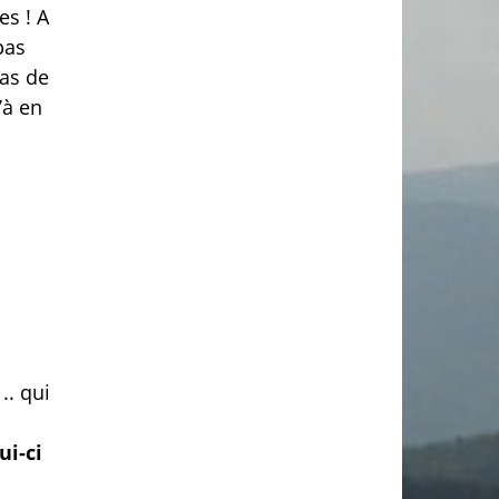
es ! A
pas
pas de
’à en
.. qui
ui-ci