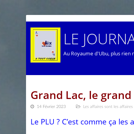
LE JOURNA
Au Royaume d'Ubu, plus rien 
Grand Lac, le grand 
14 Février 2023
Les affaires sont les affaires
Le PLU ? C’est comme ça les a