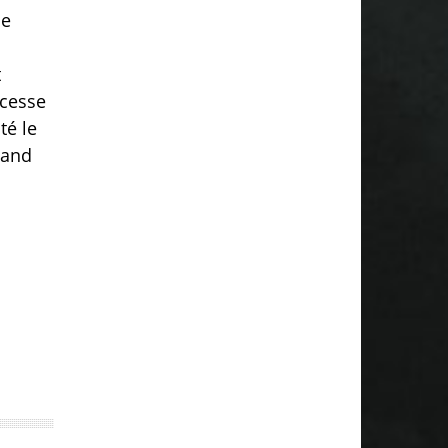
se
t
 cesse
té le
uand