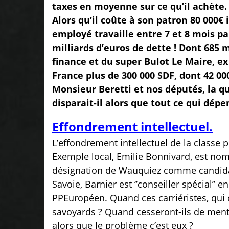
taxes en moyenne sur ce qu’il achète. 
Alors qu’il coûte à son patron 80 000€ 
employé travaille entre 7 et 8 mois pa
milliards d’euros de dette ! Dont 685 m
finance et du super Bulot Le Maire, ex 
France plus de 300 000 SDF, dont 42 00
Monsieur Beretti et nos députés, la qu
disparait-il alors que tout ce qui dépe
Effondrement intellectuel.
L’effondrement intellectuel de la classe p
Exemple local, Emilie Bonnivard, est no
désignation de Wauquiez comme candidat L
Savoie, Barnier est ‘’conseiller spécial’’ 
PPEuropéen. Quand ces carriéristes, qui on
savoyards ? Quand cesseront-ils de menti
alors que le problème c’est eux ?