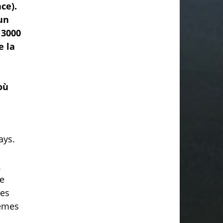
ce).
 un
 3000
e la
où
ays.
R
le
les
lèmes