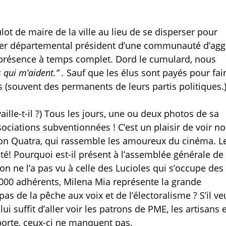
ot de maire de la ville au lieu de se disperser pour
ler départemental président d’une communauté d’agg
présence à temps complet. Dord le cumulard, nous
 qui m’aident.’’ .
Sauf que les élus sont payés pour fair
es (souvent des permanents de leurs partis politiques.
aille-t-il ?) Tous les jours, une ou deux photos de sa
ociations subventionnées ! C’est un plaisir de voir no
ion Quatra, qui rassemble les amoureux du cinéma. L
ité! Pourquoi est-il présent à l’assemblée générale de
on ne l’a pas vu à celle des Lucioles qui s’occupe des
000 adhérents, Milena Mia représente la grande
s de la pêche aux voix et de l’électoralisme ? S’il ve
i suffit d’aller voir les patrons de PME, les artisans e
porte, ceux-ci ne manquent pas.