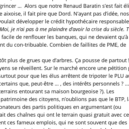
rincer …
Alors que notre Renaud Baratin s’est fait él
 aixoise, il fait pire que Dord. N’ayant pas d’idée, no
voulait développer le crédit hypothécaire responsable
’ Moi, je n’ai pas à me plaindre d’avoir la crise du siècle. 
té facile de renflouer les banques, qui ne devaient qu’à 
nt du con-tribuable. Combien de faillites de PME, de
ntôt plus de grues que d’arbres. Ça pousse de partout !
ens se réveillent. Sur le marché encore une pétition
urtout pour que les élus arrêtent de tripoter le PLU a
 certains que, peut-être … , des intérêts personnels ? 
s terrains entourant sa maison bourgeoise ?). Les
 patrimoine des citoyens, n’oublions pas que le BTP, l
donateurs des partis politiques en argumentant (ou
it des chaînes qui ont le terrain quasi gratuit avec ce
tent ces fameux emplois, qui ne sont souvent que des