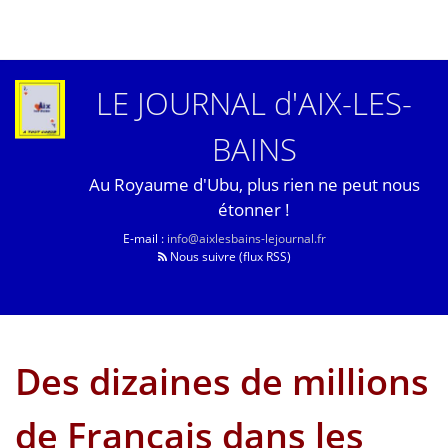
LE JOURNAL d'AIX-LES-
BAINS
Au Royaume d'Ubu, plus rien ne peut nous
étonner !
E-mail :
info@aixlesbains-lejournal.fr
Nous suivre (flux RSS)
Des dizaines de millions
de Français dans les