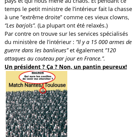
pays et qui nous mène au chaos. Et pendant ce
temps le petit ministre de l’intérieur fait la chasse
à une ‘’extrême droite’’ comme ces vieux clowns,
‘’Les barjols’’.
(La plupart ont été relaxés.)
Par contre on trouve sur les services spécialisés
du ministère de l’intérieur :
‘’Il y a 15 000 armes de
guerre dans les banlieues’’
et également
‘’120
attaques au couteau par jour en France.’’.
Un président ? Ça ? Non, un pantin peureux!