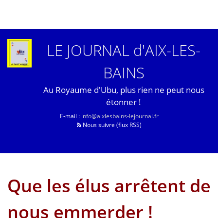
LE JOURNAL d'AIX-LES-
BAINS
Au Royaume d'Ubu, plus rien ne peut nous
étonner !
E-mail :
info@aixlesbains-lejournal.fr
Nous suivre (flux RSS)
Que les élus arrêtent de
nous emmerder !