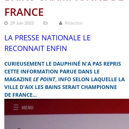
FRANCE
29 Juin 2023
Rédaction
LA PRESSE NATIONALE LE
RECONNAIT ENFIN
CURIEUSEMENT LE DAUPHINÉ N'A PAS REPRIS
CETTE INFORMATION PARUE DANS LE
MAGAZINE
LE POINT
, INFO SELON LAQUELLE LA
VILLE D'AIX LES BAINS SERAIT CHAMPIONNE
DE FRANCE...