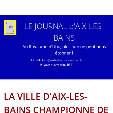
LE JOURNAL d'AIX-LES-
BAINS
Au Royaume d'Ubu, plus rien ne peut nous
étonner !
E-mail :
info@aixlesbains-lejournal.fr
Nous suivre (flux RSS)
LA VILLE D'AIX-LES-
BAINS CHAMPIONNE DE