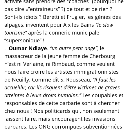
activité sans prendre des ‘’coaches’’ (pourquoi ne
pas dire «’’entraineurs’’ ?) de tout et de rien ?
Sont-ils idiots ? Beretti et Frugier, les génies des
alpages, inventent pour Aix les Bains
‘’le slow
tourisme’’
après la connerie municipale
‘’supersonique’’ !
.
Oumar Ndiaye
.
‘’un autre petit ange’’,
le
massacreur de la jeune femme de Cherbourg
n’est ni Verlaine, ni Rimbaud, comme veulent
nous faire croire les artistes immigrationnistes
de Neuilly. Comme dit S. Rousseau,
‘’Il faut les
accueillir, car ils risquent d’être victimes de graves
atteintes à leurs droits humains.’’
Les coupables et
responsables de cette barbarie sont à chercher
chez nous ! Nos politicards qui, non seulement
laissent faire, mais encouragent les invasions
barbares. Les ONG corrompues subventionnées