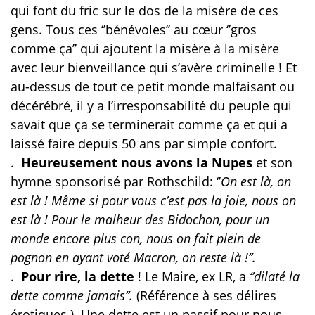
qui font du fric sur le dos de la misère de ces
gens. Tous ces ‘’bénévoles’’ au cœur ‘’gros
comme ça’’ qui ajoutent la misère à la misère
avec leur bienveillance qui s’avère criminelle !
Et
au-dessus de tout ce petit monde malfaisant ou
décérébré, il y a l’irresponsabilité du peuple qui
savait que ça se terminerait comme ça et qui a
laissé faire depuis 50 ans par simple confort.
.
Heureusement nous avons la Nupes
et son
hymne sponsorisé par Rothschild: ‘’
On est là, on
est là ! Même si pour vous c’est pas la joie, nous on
est là ! Pour le malheur des Bidochon, pour un
monde encore plus con, nous on fait plein de
pognon en ayant voté Macron, on reste là !’’.
.
Pour rire, la dette
! Le Maire, ex LR, a
‘’dilaté la
dette comme jamais’’.
(Référence à ses délires
érotiques.). Une dette est un passif pour nous,