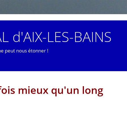
L d'AIX-LES-BAINS
ne peut nous étonner !
ois mieux qu'un long