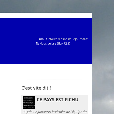
E-mail :
info@aixlesbains-lejournal.fr
Nous suivre (flux RSS)
C'est vite dit !
CE PAYS EST FICHU
02 Juin :
2 juinAprès la victoire de l'équipe du