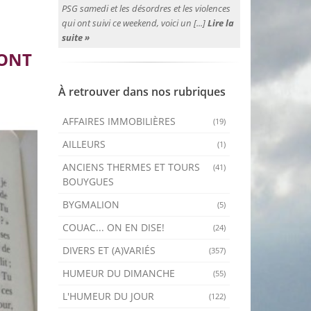
PSG samedi et les désordres et les violences
qui ont suivi ce weekend, voici un [...]
Lire la
suite »
 ONT
À retrouver dans nos rubriques
AFFAIRES IMMOBILIÈRES
(19)
AILLEURS
(1)
ANCIENS THERMES ET TOURS
(41)
BOUYGUES
BYGMALION
(5)
COUAC... ON EN DISE!
(24)
DIVERS ET (A)VARIÉS
(357)
HUMEUR DU DIMANCHE
(55)
L'HUMEUR DU JOUR
(122)