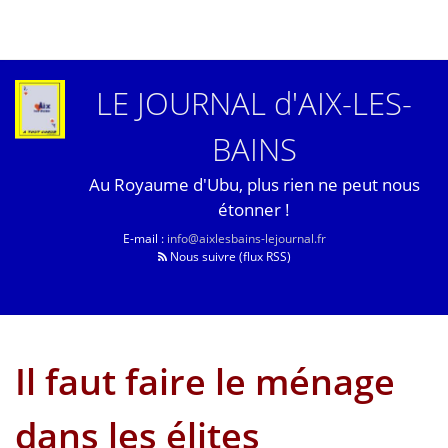
LE JOURNAL d'AIX-LES-
BAINS
Au Royaume d'Ubu, plus rien ne peut nous
étonner !
E-mail :
info@aixlesbains-lejournal.fr
Nous suivre (flux RSS)
Il faut faire le ménage
dans les élites