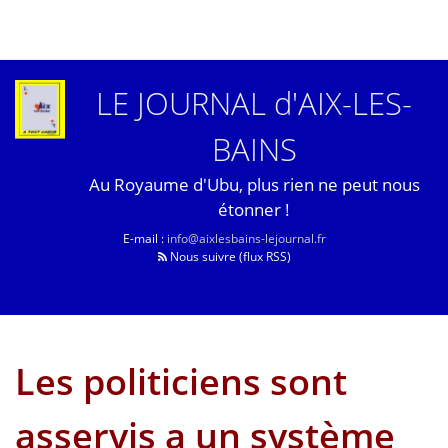
LE JOURNAL d'AIX-LES-
BAINS
Au Royaume d'Ubu, plus rien ne peut nous
étonner !
E-mail :
info@aixlesbains-lejournal.fr
Nous suivre (flux RSS)
Les politiciens sont
asservis a un système