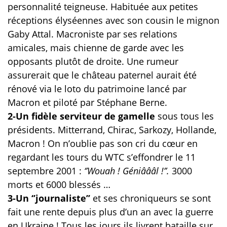
personnalité teigneuse. Habituée aux petites
réceptions élyséennes avec son cousin le mignon
Gaby Attal. Macroniste par ses relations
amicales, mais chienne de garde avec les
opposants plutôt de droite. Une rumeur
assurerait que le château paternel aurait été
rénové via le loto du patrimoine lancé par
Macron et piloté par Stéphane Berne.
2-Un fidèle serviteur de gamelle
sous tous les
présidents. Mitterrand, Chirac, Sarkozy, Hollande,
Macron ! On n’oublie pas son cri du cœur en
regardant les tours du WTC s’effondrer le 11
septembre 2001 :
‘’Wouah ! Géniâââl !’’.
3000
morts et 6000 blessés …
3-Un ‘’journaliste’’
et ses chroniqueurs se sont
fait une rente depuis plus d’un an avec la guerre
en Ukraine ! Tous les jours ils livrent bataille sur