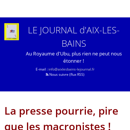
LE JOURNAL d'AIX-LES-
BAINS
Au Royaume d'Ubu, plus rien ne peut nous
étonner !
E-mail :
info@aixlesbains-lejournal.fr
Nous suivre (flux RSS)
La presse pourrie, pire
que les macronistes !