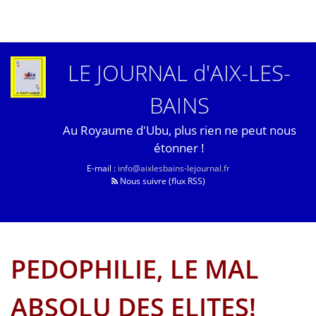
LE JOURNAL d'AIX-LES-
BAINS
Au Royaume d'Ubu, plus rien ne peut nous
étonner !
E-mail :
info@aixlesbains-lejournal.fr
Nous suivre (flux RSS)
PEDOPHILIE, LE MAL
ABSOLU DES ELITES!