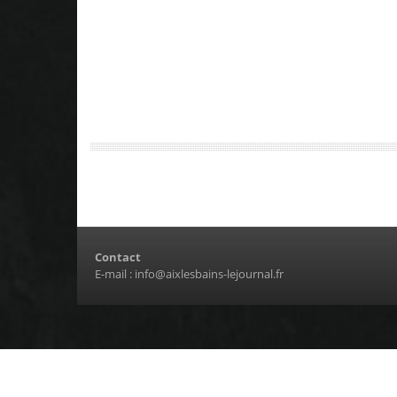
Contact
E-mail :
info@aixlesbains-lejournal.fr