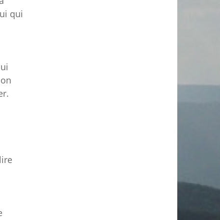
a
ui qui
qui
son
er.
lire
e