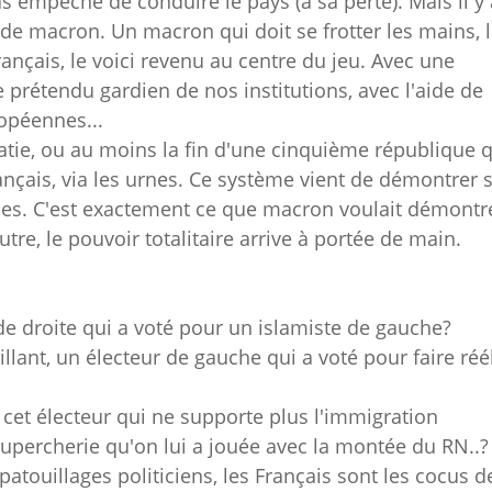
as empêché de conduire le pays (à sa perte). Mais il y 
de macron. Un macron qui doit se frotter les mains, l
rançais, le voici revenu au centre du jeu. Avec une
 prétendu gardien de nos institutions, avec l'aide de
ropéennes...
cratie, ou au moins la fin d'une cinquième république 
ançais, via les urnes. Ce système vient de démontrer 
ises. C'est exactement ce que macron voulait démontr
re, le pouvoir totalitaire arrive à portée de main.
de droite qui a voté pour un islamiste de gauche?
illant, un électeur de gauche qui a voté pour faire réé
t électeur qui ne supporte plus l'immigration
supercherie qu'on lui a jouée avec la montée du RN..?
patouillages politiciens, les Français sont les cocus d