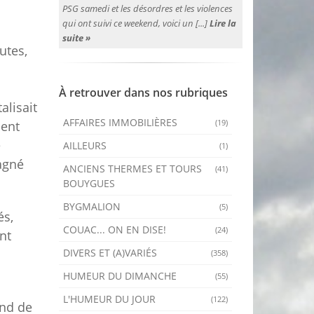
PSG samedi et les désordres et les violences
qui ont suivi ce weekend, voici un [...]
Lire la
suite »
utes,
À retrouver dans nos rubriques
alisait
AFFAIRES IMMOBILIÈRES
(19)
ment
e
AILLEURS
(1)
gagné
ANCIENS THERMES ET TOURS
(41)
BOUYGUES
BYGMALION
(5)
és,
COUAC... ON EN DISE!
(24)
nt
DIVERS ET (A)VARIÉS
(358)
HUMEUR DU DIMANCHE
(55)
L'HUMEUR DU JOUR
(122)
ond de