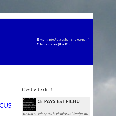
E-mail :
info@aixlesbains-lejournal.fr
Nous suivre (flux RSS)
C'est vite dit !
CE PAYS EST FICHU
OCUS
02 Juin :
2 juinAprès la victoire de l'équipe du