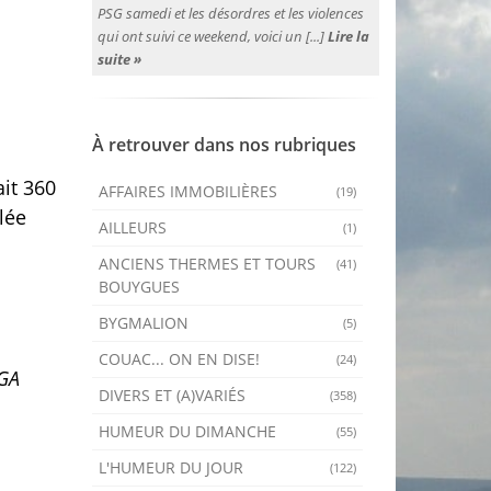
PSG samedi et les désordres et les violences
qui ont suivi ce weekend, voici un [...]
Lire la
suite »
À retrouver dans nos rubriques
ait 360
AFFAIRES IMMOBILIÈRES
(19)
lée
AILLEURS
(1)
ANCIENS THERMES ET TOURS
(41)
BOUYGUES
BYGMALION
(5)
COUAC... ON EN DISE!
(24)
IGA
DIVERS ET (A)VARIÉS
(358)
HUMEUR DU DIMANCHE
(55)
L'HUMEUR DU JOUR
(122)