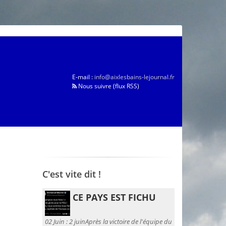
E-mail :
info@aixlesbains-lejournal.fr
Nous suivre (flux RSS)
C'est vite dit !
CE PAYS EST FICHU
02 Juin :
2 juinAprès la victoire de l'équipe du