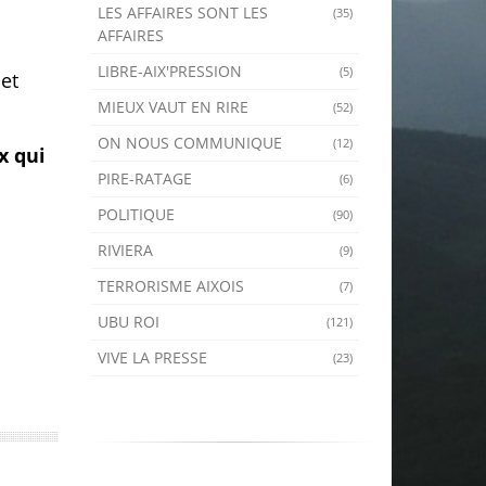
LES AFFAIRES SONT LES
(35)
AFFAIRES
LIBRE-AIX'PRESSION
(5)
 et
MIEUX VAUT EN RIRE
(52)
ON NOUS COMMUNIQUE
(12)
x qui
PIRE-RATAGE
(6)
POLITIQUE
(90)
RIVIERA
(9)
TERRORISME AIXOIS
(7)
UBU ROI
(121)
VIVE LA PRESSE
(23)