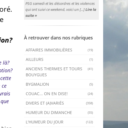
PSG samedi et les désordres et les violences
oré.
qui ont suivi ce weekend, voici un [...]
Lire la
suite »
de
À retrouver dans nos rubriques
ion?
AFFAIRES IMMOBILIÈRES
(19)
AILLEURS
(1)
e là?
ANCIENS THERMES ET TOURS
(41)
ption?
BOUYGUES
 cette
BYGMALION
(5)
 ce
vrais
COUAC... ON EN DISE!
(24)
 que
DIVERS ET (A)VARIÉS
(358)
HUMEUR DU DIMANCHE
(55)
L'HUMEUR DU JOUR
(122)