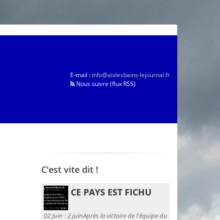
E-mail :
info@aixlesbains-lejournal.fr
Nous suivre (flux RSS)
C'est vite dit !
CE PAYS EST FICHU
02 Juin :
2 juinAprès la victoire de l'équipe du