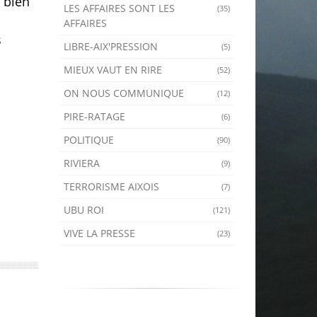
t bien
LES AFFAIRES SONT LES
(35)
AFFAIRES
s
LIBRE-AIX'PRESSION
(5)
MIEUX VAUT EN RIRE
(52)
ON NOUS COMMUNIQUE
(12)
PIRE-RATAGE
(6)
POLITIQUE
(90)
RIVIERA
(9)
TERRORISME AIXOIS
(7)
UBU ROI
(121)
VIVE LA PRESSE
(23)