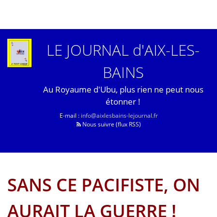
LE JOURNAL d'AIX-LES-
BAINS
Au Royaume d'Ubu, plus rien ne peut nous
étonner !
E-mail :
info@aixlesbains-lejournal.fr
Nous suivre (flux RSS)
SANS CE PACIFISTE, ON
AURAIT LA GUERRE !