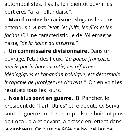
automobilistes, il va falloir bientôt ouvrir les
portières ''à la hollandaise''.
.
Manif contre le racisme.
Slogans les plus
entendus :
‘’A bas l’Etat, les juifs, les flics et les
fachos !’’.
Une caractéristique de l’Allemagne
nazie,
‘’de la haine au meurtre.’’
.
Un commissaire divisionnaire.
Dans un
ouvrage, l’état des lieux:
‘’La police française,
minée par la bureaucratie, les réformes
idéologiques et l’abandon politique, est désormais
incapable de protéger les citoyens.’’.
On en voit les
résultats tous les jours.
.
Nos élus sont en guerre.
B.
Pancher, le
président du ‘’Parti Utiles’’ et le député O. Serva,
sont en guerre contre Trump ! Ils ne boiront plus
de Coca Cola et devant la presse en jettent dans
le caniveau. Or plus de 90% de bouteilles de