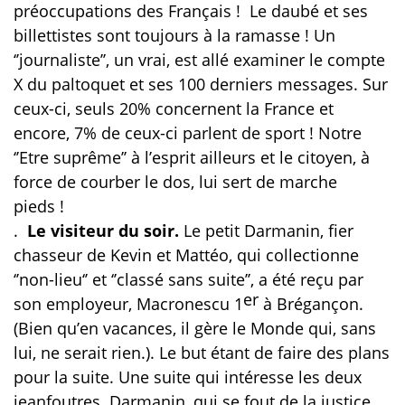
préoccupations des Français !
Le daubé
et ses
billettistes sont toujours à la ramasse ! Un
‘’journaliste’’, un vrai, est allé examiner le compte
X du paltoquet et ses 100 derniers messages. Sur
ceux-ci, seuls 20% concernent la France et
encore, 7% de ceux-ci parlent de sport ! Notre
‘’Etre suprême’’ à l’esprit ailleurs et le citoyen, à
force de courber le dos, lui sert de marche
pieds !
.
Le visiteur du soir.
Le petit Darmanin, fier
chasseur de Kevin et Mattéo, qui collectionne
‘’non-lieu‘’ et ‘’classé sans suite’’, a été reçu par
er
son employeur, Macronescu 1
à Brégançon.
(Bien qu’en vacances, il gère le Monde qui, sans
lui, ne serait rien.). Le but étant de faire des plans
pour la suite. Une suite qui intéresse les deux
jeanfoutres. Darmanin, qui se fout de la justice