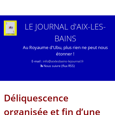
LE JOURNAL d'AIX-LES-
BAINS
Au Royaume d'Ubu, plus rien ne peut nous
étonner !
E-mail :
info@aixlesbains-lejournal.fr
Nous suivre (flux RSS)
Déliquescence
organisée et fin d’une