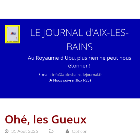
LE JOURNAL d'AIX-LES-
BAINS
Au Royaume d'Ubu, plus rien ne peut nous
étonner !
E-mail :
info@aixlesbains-lejournal.fr
Nous suivre (flux RSS)
Ohé, les Gueux
31 Août 2025
Opticon